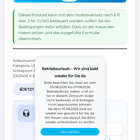
Dieses Produkt kann mit dem Nullsteuersatz nach § 12
Abs. 3 Nr. 1 UStG besteuert werden, sofern Sie die
Bedingungen dafür erfüllen. Dazu an der Kasse den
Haken setzen und das ausgefüllte Formular
übermitteln.
Artikelnummer:
46152220
Kategorie:
Überspannungsschutz von Citel
Betriebsurlaub – Wir sind bald
Schlagwort:
Citel
wieder für Sie da
230/400 V 3-phasig+N
Bitte beachten Sie, dass wir vom
03.08.2026 bis 07.08.2026
🛒
JETZT IM B2B SHOP KAUFEN
Betriebsferien haben und wir
Sie in diesem Zeitraum leider
nicht bedienen und Anfragen
nicht beantworten können.
Fragen zum Produkt?
Ab dem 10.08.2026 sind wir
wieder wie gewohnt für Sie da.
Wir helfen schnell weiter.
Wir freuen uns darauf, Sie dann
wieder unterstützen zu dürfen.
Frage stellen
Verwerfen