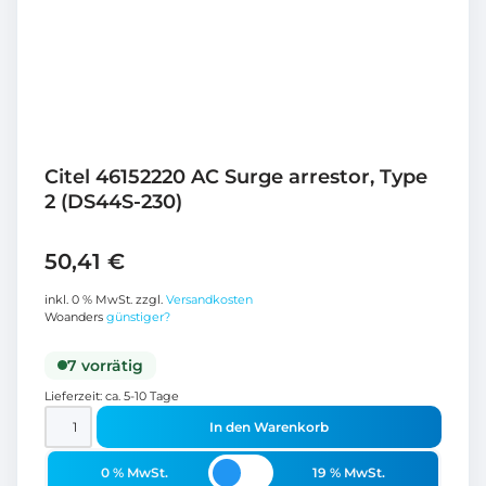
Citel 46152220 AC Surge arrestor, Type
2 (DS44S-230)
50,41
€
inkl. 0 % MwSt.
zzgl.
Versandkosten
Woanders
günstiger?
7 vorrätig
Lieferzeit:
ca. 5-10 Tage
In den Warenkorb
0 % MwSt.
19 % MwSt.