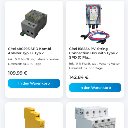
Citel 480293 SPD Kombi-
Citel 158554 PV-String
Ableiter Typ 1 + Typ 2
Connection Box with Type 2
SPD (CiPlu...
inkl. 0 % MwSt.
zzgl.
Versandkosten
inkl. 0 % MwSt.
zzgl.
Versandkosten
Lieferzeit:
ca. 5-10 Tage
Lieferzeit:
ca. 5-10 Tage
109,99
€
142,84
€
In den Warenkorb
In den Warenkorb