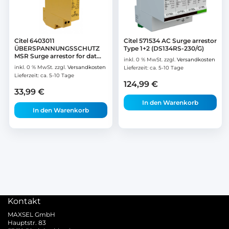
Citel 6403011
Citel 571534 AC Surge arrestor
ÜBERSPANNUNGSSCHUTZ
Type 1+2 (DS134RS-230/G)
MSR Surge arrestor for dat...
inkl. 0 % MwSt.
zzgl.
Versandkosten
inkl. 0 % MwSt.
zzgl.
Versandkosten
Lieferzeit:
ca. 5-10 Tage
Lieferzeit:
ca. 5-10 Tage
124,99
€
33,99
€
In den Warenkorb
In den Warenkorb
Kontakt
MAXSEL GmbH
Hauptstr. 83