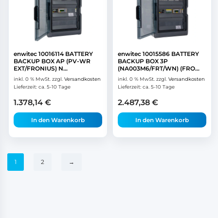
enwitec 10016114 BATTERY
enwitec 10015586 BATTERY
BACKUP BOX AP (PV-WR
BACKUP BOX 3P
EXT/FRONIUS) N...
(NA003M6/FRT/WN) (FRO...
inkl. 0 % MwSt.
zzgl.
Versandkosten
inkl. 0 % MwSt.
zzgl.
Versandkosten
Lieferzeit:
ca. 5-10 Tage
Lieferzeit:
ca. 5-10 Tage
1.378,14
€
2.487,38
€
In den Warenkorb
In den Warenkorb
1
2
→