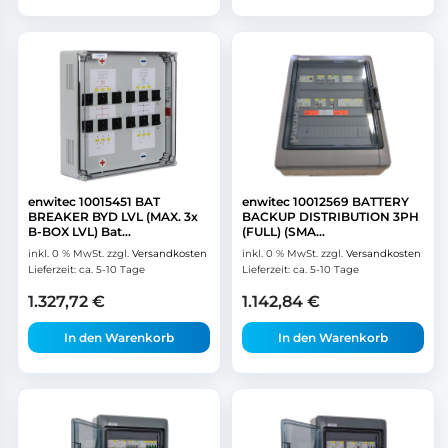
enwitec 10015451 BAT
enwitec 10012569 BATTERY
BREAKER BYD LVL (MAX. 3x
BACKUP DISTRIBUTION 3PH
B-BOX LVL) Bat...
(FULL) (SMA...
inkl. 0 % MwSt.
zzgl.
Versandkosten
inkl. 0 % MwSt.
zzgl.
Versandkosten
Lieferzeit:
ca. 5-10 Tage
Lieferzeit:
ca. 5-10 Tage
1.327,72
€
1.142,84
€
In den Warenkorb
In den Warenkorb