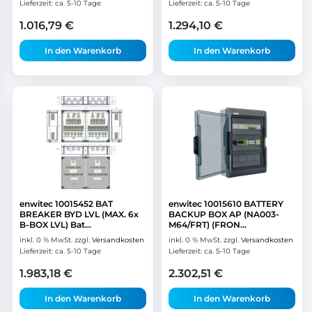
Lieferzeit:
ca. 5-10 Tage
Lieferzeit:
ca. 5-10 Tage
1.016,79
€
1.294,10
€
In den Warenkorb
In den Warenkorb
enwitec 10015452 BAT
enwitec 10015610 BATTERY
BREAKER BYD LVL (MAX. 6x
BACKUP BOX AP (NA003-
B-BOX LVL) Bat...
M64/FRT) (FRON...
inkl. 0 % MwSt.
zzgl.
Versandkosten
inkl. 0 % MwSt.
zzgl.
Versandkosten
Lieferzeit:
ca. 5-10 Tage
Lieferzeit:
ca. 5-10 Tage
1.983,18
€
2.302,51
€
In den Warenkorb
In den Warenkorb