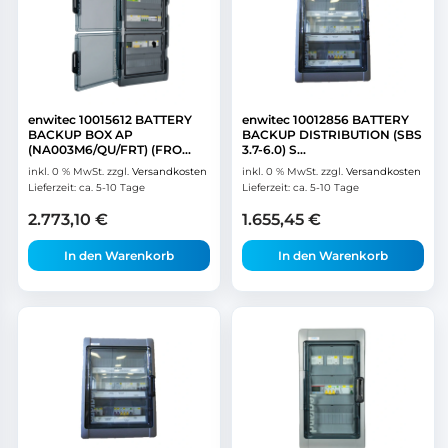
enwitec 10015612 BATTERY
enwitec 10012856 BATTERY
BACKUP BOX AP
BACKUP DISTRIBUTION (SBS
(NA003M6/QU/FRT) (FRO...
3.7-6.0) S...
inkl. 0 % MwSt.
zzgl.
Versandkosten
inkl. 0 % MwSt.
zzgl.
Versandkosten
Lieferzeit:
ca. 5-10 Tage
Lieferzeit:
ca. 5-10 Tage
2.773,10
€
1.655,45
€
In den Warenkorb
In den Warenkorb