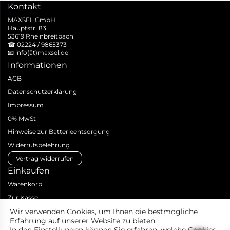
Kontakt
MAXSEL GmbH
Hauptstr. 83
53619 Rheinbreitbach
☎
02224 / 9865373
📧
info(ät)maxsel.de
Informationen
AGB
Datenschutzerklärung
Impressum
0% MwSt
Hinweise zur Batterieentsorgung
Widerrufsbelehrung
Vertrag widerrufen
Einkaufen
Warenkorb
Zur Kasse
Zahlungsarten
Wir verwenden Cookies, um Ihnen die bestmögliche
Erfahrung auf unserer Website zu bieten.
Versandarten & -kosten