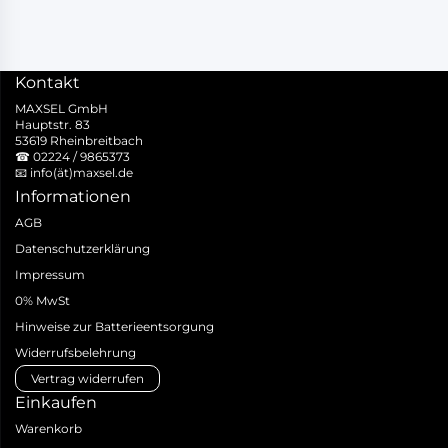
Kontakt
MAXSEL GmbH
Hauptstr. 83
53619 Rheinbreitbach
☎
02224 / 9865373
📧
info(ät)maxsel.de
Informationen
AGB
Datenschutzerklärung
Impressum
0% MwSt
Hinweise zur Batterieentsorgung
Widerrufsbelehrung
Vertrag widerrufen
Einkaufen
Warenkorb