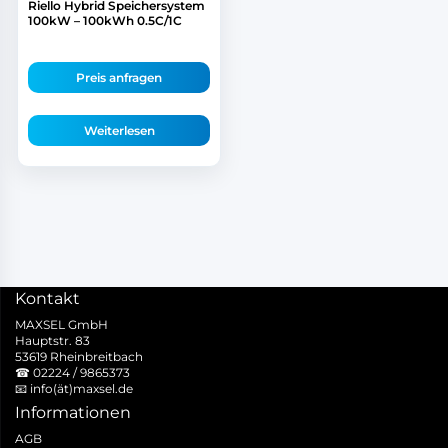
Riello Hybrid Speichersystem
100kW – 100kWh 0.5C/1C
Preis anfragen
Weiterlesen
Kontakt
MAXSEL GmbH
Hauptstr. 83
53619 Rheinbreitbach
☎
02224 / 9865373
📧
info(ät)maxsel.de
Informationen
AGB