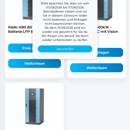
Bitte beachten Sie, dass wir vom
03.08.2026 bis 07.08.2026
Betriebsferien haben und wir
Sie in diesem Zeitraum leider
nicht bedienen und Anfragen
nicht beantworten können.
Riello HBS 80 D plus mit
Riello HBS-HE 300kW –
Ab dem 10.08.2026 sind wir
Batterie LFP 80kWh
300kWh 0.5C/1C mit Vision
wieder wie gewohnt für Sie da.
REVO B...
Wir freuen uns darauf, Sie dann
wieder unterstützen zu dürfen.
Preis anfragen
Verwerfen
Preis anfragen
Weiterlesen
Weiterlesen