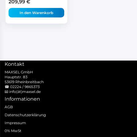
209,99
€
In den Warenkorb
Kontakt
MAXSEL GmbH
Hauptstr. 83
53619 Rheinbreitbach
☎
02224 / 9865373
📧
info(ät)maxsel.de
Informationen
AGB
Datenschutzerklärung
Impressum
0% MwSt