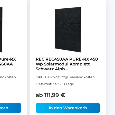
Pure-RX
REC REC450AA PURE-RX 450
C460AA
Wp Solarmodul Komplett
Schwarz Alph...
andkosten
inkl. 0 % MwSt.
zzgl.
Versandkosten
Lieferzeit:
ca. 5-10 Tage
ab
111,99
€
korb
In den Warenkorb