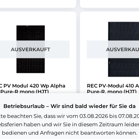
AUSVERKAUFT
AUSVERKAU
C PV Modul 420 Wp Alpha
REC PV-Modul 410 A
 Pure-R mono (HJT)
Pure-R, mono (HJT)
C420AA Pure...
REC410AA_Pure-R Fu
Betriebsurlaub – Wir sind bald wieder für Sie da
. 0 % MwSt.
zzgl.
Versandkosten
inkl. 0 % MwSt.
zzgl.
Vers
tte beachten Sie, dass wir vom 03.08.2026 bis 07.08.2
b
124,99
€
ab
99,99
€
ebsferien haben und wir Sie in diesem Zeitraum leider
bedienen und Anfragen nicht beantworten können.
Weiterlesen
Weiterlese