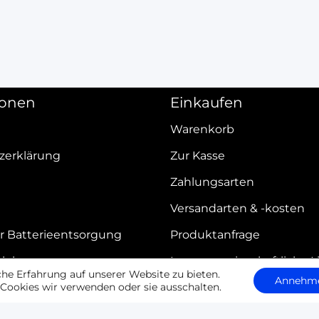
ionen
Einkaufen
Warenkorb
zerklärung
Zur Kasse
Zahlungsarten
Versandarten & -kosten
r Batterieentsorgung
Produktanfrage
elehrung
Innergemeinschaftliche L
e Erfahrung auf unserer Website zu bieten.
Annehm
Cookies wir verwenden oder sie ausschalten.
iderrufen
Alle Preise exkl. der gesetzlichen MwSt.