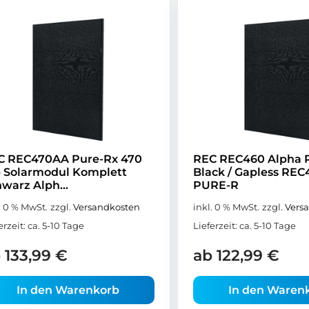
C REC470AA Pure-Rx 470
REC REC460 Alpha 
 Solarmodul Komplett
Black / Gapless RE
warz Alph...
PURE-R
. 0 % MwSt.
zzgl.
Versandkosten
inkl. 0 % MwSt.
zzgl.
Vers
erzeit:
ca. 5-10 Tage
Lieferzeit:
ca. 5-10 Tage
b
133,99
€
ab
122,99
€
In den Warenkorb
In den Waren