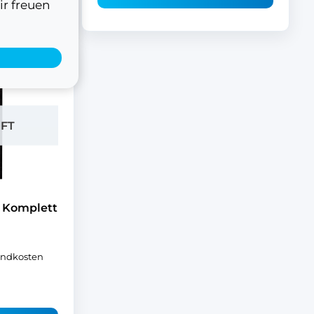
ir freuen
FT
 Komplett
andkosten