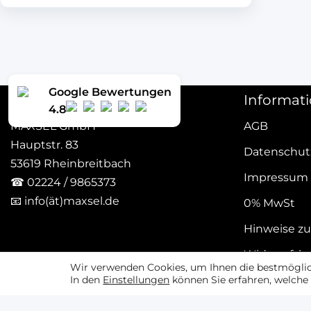
Google Bewertungen
Kontakt
Informat
4.8
MAXSEL GmbH
AGB
Hauptstr. 83
Datenschut
53619 Rheinbreitbach
Impressum
☎
02224 / 9865373
📧
info(ät)maxsel.de
0% MwSt
Hinweise zu
Widerrufsb
Wir verwenden Cookies, um Ihnen die bestmöglich
In den
Einstellungen
können Sie erfahren, welche 
Vertrag w