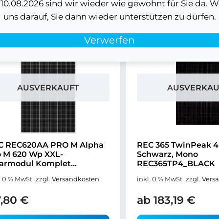
0.08.2026 sind wir wieder wie gewohnt für Sie da. W
uns darauf, Sie dann wieder unterstützen zu dürfen.
Verwerfen
AUSVERKAUFT
AUSVERKAU
C REC620AA PRO M Alpha
REC 365 TwinPeak 4
o M 620 Wp XXL-
Schwarz, Mono
armodul Komplet...
REC365TP4_BLACK
. 0 % MwSt.
zzgl.
Versandkosten
inkl. 0 % MwSt.
zzgl.
Vers
7,80
€
ab
183,19
€