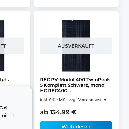
FT
AUSVERKAUFT
lpha
REC PV-Modul 400 TwinPeak
5 Komplett Schwarz, mono
...
HC REC400...
andkosten
inkl. 0 % MwSt.
zzgl.
Versandkosten
026
ab
134,99
€
 nicht
n
Weiterlesen