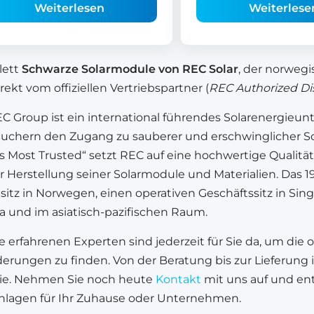
Weiterlesen
Weiterlese
lett
Schwarze Solarmodule von REC Solar
, der norwegi
irekt vom offiziellen Vertriebspartner (
REC Authorized Dis
C Group ist ein international führendes Solarenergieu
auchern den Zugang zu sauberer und erschwinglicher S
’s Most Trusted“ setzt REC auf eine hochwertige Qualit
er Herstellung seiner Solarmodule und Materialien. Da
itz in Norwegen, einen operativen Geschäftssitz in Sin
a und im asiatisch-pazifischen Raum.
 erfahrenen Experten sind jederzeit für Sie da, um die 
erungen zu finden. Von der Beratung bis zur Lieferung i
ie. Nehmen Sie noch heute
Kontakt
mit uns auf und entd
anlagen für Ihr Zuhause oder Unternehmen.