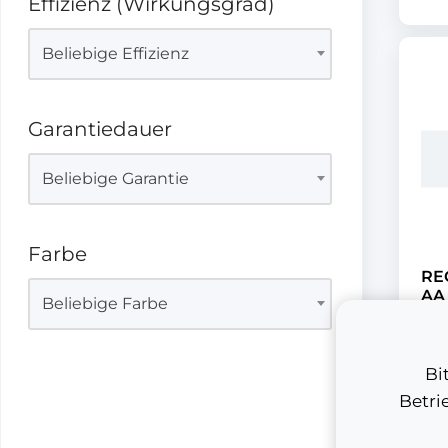
Effizienz (Wirkungsgrad)
Beliebige Effizienz
Garantiedauer
Beliebige Garantie
Farbe
RE
AA
Beliebige Farbe
RE
inkl
Bi
a
Betri