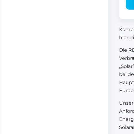
Komp
hier d
Die RE
Verbr
„Solar
bei d
Haupts
Europ
Unsere
Anford
Energ
Solar