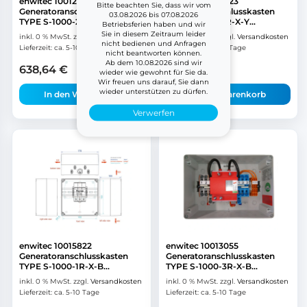
enwitec 10012887
enwitec 10015823
Bitte beachten Sie, dass wir vom
Generatoranschlusskasten
Generatoranschlusskasten
03.08.2026 bis 07.08.2026
TYPE S-1000-2&#215...
TYPE S-1000-1R-X-Y...
Betriebsferien haben und wir
Sie in diesem Zeitraum leider
inkl. 0 % MwSt.
zzgl.
Versandkosten
inkl. 0 % MwSt.
zzgl.
Versandkosten
nicht bedienen und Anfragen
Lieferzeit:
ca. 5-10 Tage
Lieferzeit:
ca. 5-10 Tage
nicht beantworten können.
Ab dem 10.08.2026 sind wir
638,64
€
142,84
€
wieder wie gewohnt für Sie da.
Wir freuen uns darauf, Sie dann
wieder unterstützen zu dürfen.
In den Warenkorb
In den Warenkorb
Verwerfen
enwitec 10015822
enwitec 10013055
Generatoranschlusskasten
Generatoranschlusskasten
TYPE S-1000-1R-X-B...
TYPE S-1000-3R-X-B...
inkl. 0 % MwSt.
zzgl.
Versandkosten
inkl. 0 % MwSt.
zzgl.
Versandkosten
Lieferzeit:
ca. 5-10 Tage
Lieferzeit:
ca. 5-10 Tage