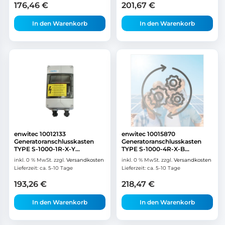
176,46
€
201,67
€
In den Warenkorb
In den Warenkorb
enwitec 10012133
enwitec 10015870
Generatoranschlusskasten
Generatoranschlusskasten
TYPE S-1000-1R-X-Y...
TYPE S-1000-4R-X-B...
inkl. 0 % MwSt.
zzgl.
Versandkosten
inkl. 0 % MwSt.
zzgl.
Versandkosten
Lieferzeit:
ca. 5-10 Tage
Lieferzeit:
ca. 5-10 Tage
193,26
€
218,47
€
In den Warenkorb
In den Warenkorb