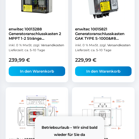
enwitec 10013288
enwitec 10015821
Generatoranschlusskasten 2
Generatoranschlusskasten
MPPT 1-2 Stränge...
GAK TYPE S-1000&#8...
inkl. 0 % MwSt.
zzgl.
Versandkosten
inkl. 0 % MwSt.
zzgl.
Versandkosten
Lieferzeit:
ca. 5-10 Tage
Lieferzeit:
ca. 5-10 Tage
239,99
€
229,99
€
In den Warenkorb
In den Warenkorb
Betriebsurlaub – Wir sind bald
wieder für Sie da