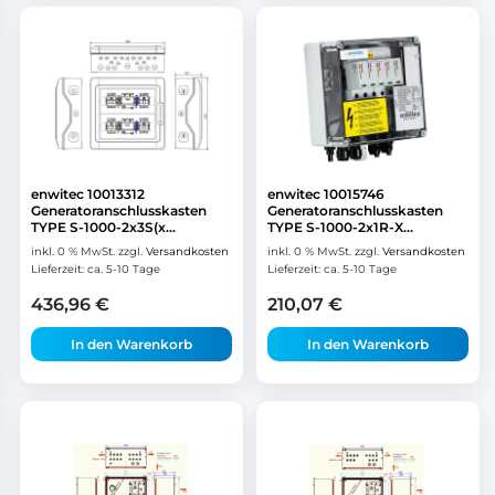
enwitec 10013312
enwitec 10015746
Generatoranschlusskasten
Generatoranschlusskasten
TYPE S-1000-2x3S(x...
TYPE S-1000-2x1R-X...
inkl. 0 % MwSt.
zzgl.
Versandkosten
inkl. 0 % MwSt.
zzgl.
Versandkosten
Lieferzeit:
ca. 5-10 Tage
Lieferzeit:
ca. 5-10 Tage
436,96
€
210,07
€
In den Warenkorb
In den Warenkorb