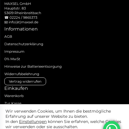
MAXSEL GmbH
Hauptstr. 83
53619 Rheinbreitbach
☎
02224 / 9865373
📧
info(ät)maxsel.de
Informationen
AGB
Datenschutzerklärung
Impressum
0% MwSt
Hinweise zur Batterieentsorgung
Widerrufsbelehrung
Vertrag widerrufen
Einkaufen
Warenkorb
Zur Kasse
Zahlungsarten
Wir verwenden Cookies, um Ihnen die bestmögliche
Erfahrung auf unserer Website zu bieten.
Versandarten & -kosten
In den
Einstellungen
können Sie erfahren, welche Cookies
Produktanfrage
wir verwenden oder sie ausschalten.