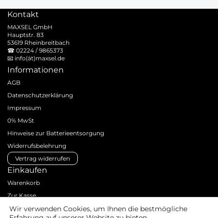
Kontakt
MAXSEL GmbH
Hauptstr. 83
53619 Rheinbreitbach
☎
02224 / 9865373
📧
info(ät)maxsel.de
Informationen
AGB
Datenschutzerklärung
Impressum
0% MwSt
Hinweise zur Batterieentsorgung
Widerrufsbelehrung
Vertrag widerrufen
Einkaufen
Warenkorb
Zur Kasse
Zahlungsarten
Wir verwenden Cookies, um Ihnen die bestmögliche
Erfahrung auf unserer Website zu bieten.