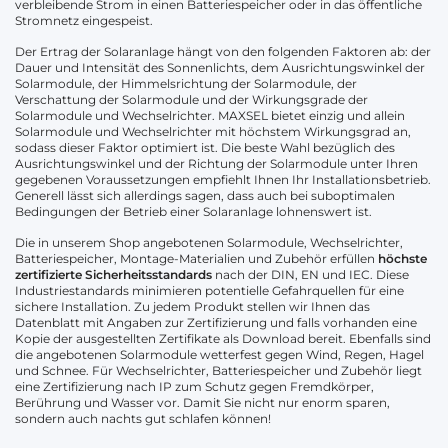
verbleibende Strom in einen Batteriespeicher oder in das öffentliche
Stromnetz eingespeist.
Der Ertrag der Solaranlage hängt von den folgenden Faktoren ab: der
Dauer und Intensität des Sonnenlichts, dem Ausrichtungswinkel der
Solarmodule, der Himmelsrichtung der Solarmodule, der
Verschattung der Solarmodule und der Wirkungsgrade der
Solarmodule und Wechselrichter. MAXSEL bietet einzig und allein
Solarmodule und Wechselrichter mit höchstem Wirkungsgrad an,
sodass dieser Faktor optimiert ist. Die beste Wahl bezüglich des
Ausrichtungswinkel und der Richtung der Solarmodule unter Ihren
gegebenen Voraussetzungen empfiehlt Ihnen Ihr Installationsbetrieb.
Generell lässt sich allerdings sagen, dass auch bei suboptimalen
Bedingungen der Betrieb einer Solaranlage lohnenswert ist.
Die in unserem Shop angebotenen Solarmodule, Wechselrichter,
Batteriespeicher, Montage-Materialien und Zubehör erfüllen
höchste
zertifizierte Sicherheitsstandards
nach der DIN, EN und IEC. Diese
Industriestandards minimieren potentielle Gefahrquellen für eine
sichere Installation. Zu jedem Produkt stellen wir Ihnen das
Datenblatt mit Angaben zur Zertifizierung und falls vorhanden eine
Kopie der ausgestellten Zertifikate als Download bereit. Ebenfalls sind
die angebotenen Solarmodule wetterfest gegen Wind, Regen, Hagel
und Schnee. Für Wechselrichter, Batteriespeicher und Zubehör liegt
eine Zertifizierung nach IP zum Schutz gegen Fremdkörper,
Berührung und Wasser vor. Damit Sie nicht nur enorm sparen,
sondern auch nachts gut schlafen können!