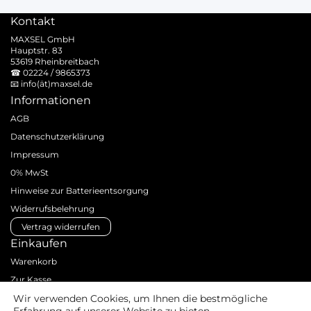
Kontakt
MAXSEL GmbH
Hauptstr. 83
53619 Rheinbreitbach
☎
02224 / 9865373
📧
info(ät)maxsel.de
Informationen
AGB
Datenschutzerklärung
Impressum
0% MwSt
Hinweise zur Batterieentsorgung
Widerrufsbelehrung
Vertrag widerrufen
Einkaufen
Warenkorb
Zur Kasse
Zahlungsarten
Wir verwenden Cookies, um Ihnen die bestmögliche