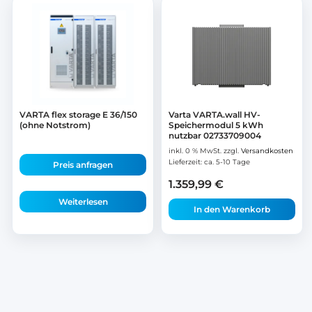
VARTA flex storage E 36/150
Varta VARTA.wall HV-
(ohne Notstrom)
Speichermodul 5 kWh
nutzbar 02733709004
inkl. 0 % MwSt.
zzgl.
Versandkosten
Lieferzeit:
ca. 5-10 Tage
Preis anfragen
1.359,99
€
Weiterlesen
In den Warenkorb