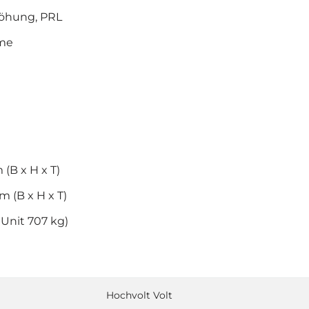
öhung, PRL
eme
(B x H x T)
 (B x H x T)
 Unit 707 kg)
Hochvolt Volt