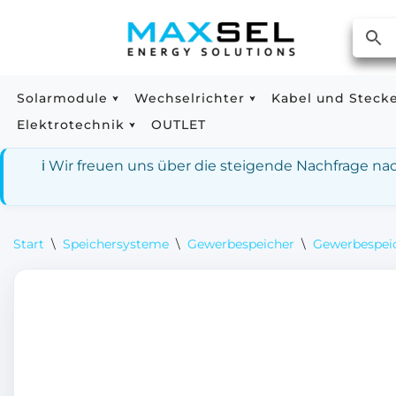
Zum
Inhalt
springen
Solarmodule
Wechselrichter
Kabel und Steck
Elektrotechnik
OUTLET
ℹ️ Wir freuen uns über die steigende Nachfrage n
Start
\
Speichersysteme
\
Gewerbespeicher
\
Gewerbespei