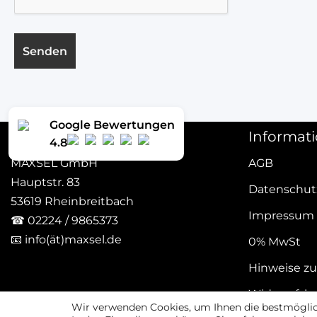
Google Bewertungen
Kontakt
Informat
4.8
MAXSEL GmbH
AGB
Hauptstr. 83
Datenschut
53619 Rheinbreitbach
Impressum
☎
02224 / 9865373
📧
info(ät)maxsel.de
0% MwSt
Hinweise zu
Widerrufsb
Wir verwenden Cookies, um Ihnen die bestmöglich