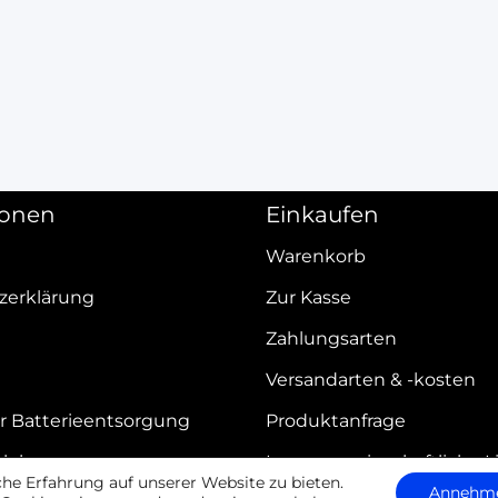
ionen
Einkaufen
Warenkorb
zerklärung
Zur Kasse
Zahlungsarten
Versandarten & -kosten
r Batterieentsorgung
Produktanfrage
elehrung
Innergemeinschaftliche L
e Erfahrung auf unserer Website zu bieten.
Annehm