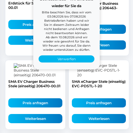
Erdstück für Stele 206465-
SMA EV Charger Business
wieder für Sie da
00.01
Stele (zweiseitig) 206463-
00.01
Bitte beachten Sie, dass wir vom
03.08.2026 bis 07.08.2026
Betriebsferien haben und wir
Preis anfragen
Sie in diesem Zeitraum leider
nicht bedienen und Anfragen
Preis anfragen
nicht beantworten können.
Ab dem 10.08.2026 sind wir
Weiterlesen
wieder wie gewohnt für Sie da.
Weiterlesen
Wir freuen uns darauf, Sie dann
wieder unterstützen zu dürfen.
Verwerfen
SMA EV Charger Business
SMA eCharger Stele (einseitig)
Stele (einseitig) 206470-00.01
EVC-PDSTL-1-20
Preis anfragen
Preis anfragen
Weiterlesen
Weiterlesen