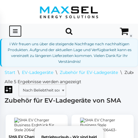
Zum
Inhalt
springen
0
ℹ️ Wir freuen uns über die steigende Nachfrage nach nachhaltigen
Produkten. Aufgrund der aktuellen Lage und Verfügbarkeit kann es
vereinzelt zu längeren Lieferzeiten kommen. Vielen Dank für Ihr
Verständnis!
Start
\
EV-Ladegeräte
\
Zubehör für EV-Ladegeräte
\
Zubeh
Alle 5 Ergebnisse werden angezeigt
Zubehör für EV-Ladegeräte von SMA
SMA EV Charger Business
Betriebsurlaub – Wir sind bald