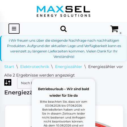
Zum
Inhalt
springen
0
ℹ️ Wir freuen uns über die steigende Nachfrage nach nachhaltigen
Produkten. Aufgrund der aktuellen Lage und Verfügbarkeit kann es
vereinzelt zu längeren Lieferzeiten kommen. Vielen Dank für Ihr
Verständnis!
Start
\
Elektrotechnik
\
Energiezähler
\
Energiezähler von 
Alle 2 Ergebnisse werden angezeigt
Betriebsurlaub – Wir sind bald
Energiezähler von Fronius
wieder für Sie da
Bitte beachten Sie, dass wir vom
03.08.2026 bis 07.08.2026
Betriebsferien haben und wir
Sie in diesem Zeitraum leider
nicht bedienen und Anfragen
nicht beantworten können.
Ab dem 10.08.2026 sind wir