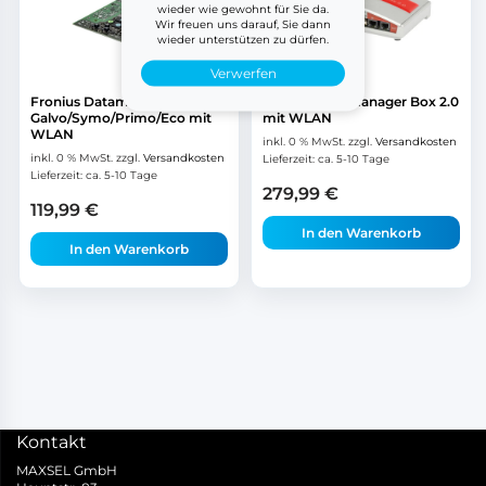
wieder wie gewohnt für Sie da.
Wir freuen uns darauf, Sie dann
wieder unterstützen zu dürfen.
Verwerfen
Fronius Datamanager 2.0 für
Fronius Datamanager Box 2.0
Galvo/Symo/Primo/Eco mit
mit WLAN
WLAN
inkl. 0 % MwSt.
zzgl.
Versandkosten
inkl. 0 % MwSt.
zzgl.
Versandkosten
Lieferzeit:
ca. 5-10 Tage
Lieferzeit:
ca. 5-10 Tage
279,99
€
119,99
€
In den Warenkorb
In den Warenkorb
Kontakt
MAXSEL GmbH