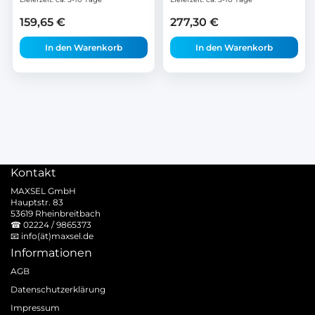
159,65
€
277,30
€
In den Warenkorb
In den Warenkorb
Kontakt
MAXSEL GmbH
Hauptstr. 83
53619 Rheinbreitbach
☎
02224 / 9865373
📧
info(ät)maxsel.de
Informationen
AGB
Datenschutzerklärung
Impressum