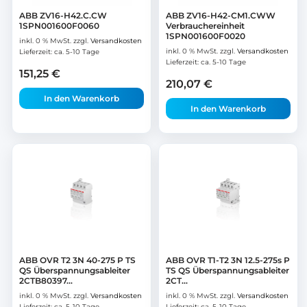
ABB ZV16-H42.C.CW
ABB ZV16-H42-CM1.CWW
1SPN001600F0060
Verbrauchereinheit
1SPN001600F0020
inkl. 0 % MwSt.
zzgl.
Versandkosten
inkl. 0 % MwSt.
zzgl.
Versandkosten
Lieferzeit:
ca. 5-10 Tage
Lieferzeit:
ca. 5-10 Tage
151,25
€
210,07
€
In den Warenkorb
In den Warenkorb
ABB OVR T2 3N 40-275 P TS
ABB OVR T1-T2 3N 12.5-275s P
QS Überspannungsableiter
TS QS Überspannungsableiter
2CTB80397...
2CT...
inkl. 0 % MwSt.
zzgl.
Versandkosten
inkl. 0 % MwSt.
zzgl.
Versandkosten
Lieferzeit:
ca. 5-10 Tage
Lieferzeit:
ca. 5-10 Tage