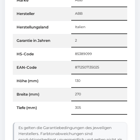
Marke
ABB
Hersteller
ABB
Herstellungsland
Italien
Garantie in Jahren
2
HS-Code
85389099
EAN-Code
8712507135025
Höhe (mm)
130
Breite (mm)
270
Tiefe (mm)
305
Es gelten die Garantiebedingungen des jeweiligen
Herstellers. Farbtonabweichungen sind
produktionsbedingt unvermeidlich und gelten nicht als