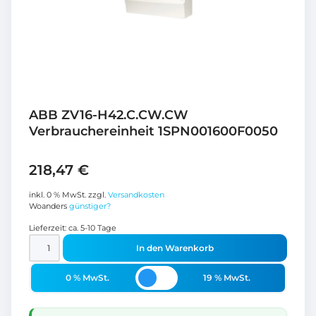
ABB ZV16-H42.C.CW.CW
Verbrauchereinheit 1SPN001600F0050
218,47
€
inkl. 0 % MwSt.
zzgl.
Versandkosten
Woanders
günstiger?
Lieferzeit:
ca. 5-10 Tage
In den Warenkorb
0 % MwSt.
19 % MwSt.