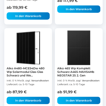
ab
117,99
€
ab
119,99
€
In den Warenkorb
In den Warenkorb
Aiko A480-MCE54Dw 480
Aiko 465 Wp Komplett
Wp Solarmodul Glas-Glas
Schwarz A465-MAH54Mb
Schwarz und We...
NEOSTAR 2S 2. Gen
inkl. 0 % MwSt.
zzgl.
Versandkosten
inkl. 0 % MwSt.
zzgl.
Versandkosten
Lieferzeit:
ca. 5-10 Tage
Lieferzeit:
ca. 5-10 Tage
ab
87,99
€
ab
91,99
€
In den Warenkorb
In den Warenkorb