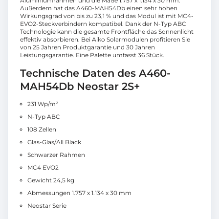
Aluminiumrahmen und die Maße 1.757 x 1.134 x 30 mm.
Außerdem hat das A460-MAH54Db einen sehr hohen
Wirkungsgrad von bis zu 23,1 % und das Modul ist mit MC4-
EVO2-Steckverbindern kompatibel. Dank der N-Typ ABC
Technologie kann die gesamte Frontfläche das Sonnenlicht
effektiv absorbieren. Bei Aiko Solarmodulen profitieren Sie
von 25 Jahren Produktgarantie und 30 Jahren
Leistungsgarantie. Eine Palette umfasst 36 Stück.
Technische Daten des A460-
MAH54Db Neostar 2S+
231 Wp/m²
N-Typ ABC
108 Zellen
Glas-Glas/All Black
Schwarzer Rahmen
MC4 EVO2
Gewicht 24,5 kg
Abmessungen 1.757 x 1.134 x 30 mm
Neostar Serie