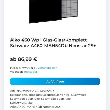
Aiko 460 Wp | Glas-Glas/Komplett
Schwarz A460-MAH54Db Neostar 2S+
ab
86,99
€
inkl. 0 % MwSt.
zzgl.
Versandkosten
Woanders
günstiger?
Auf Anfrage
Artikelnummer:
A460-MAH54Db
Kategorien:
Doppelglas-Solarmodule von Aiko
,
Schwarze
Solarmodule von Aiko
,
Solarmodule von Aiko
Schlagwort:
Aiko
Aiko A460-MAH54Db Neostar 2S+