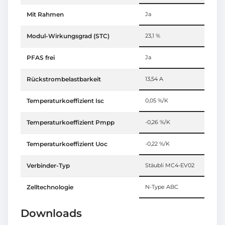
Mit Rahmen
Ja
Modul-Wirkungsgrad (STC)
23,1 %
PFAS frei
Ja
Rückstrombelastbarkeit
13,54 A
Temperaturkoeffizient Isc
0,05 %/K
Temperaturkoeffizient Pmpp
-0,26 %/K
Temperaturkoeffizient Uoc
-0,22 %/K
Verbinder-Typ
Stäubli MC4-EV02
Zelltechnologie
N-Type ABC
Downloads