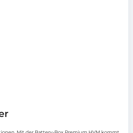
er
nktionen. Mit der Battery-Box Premium HVM kommt