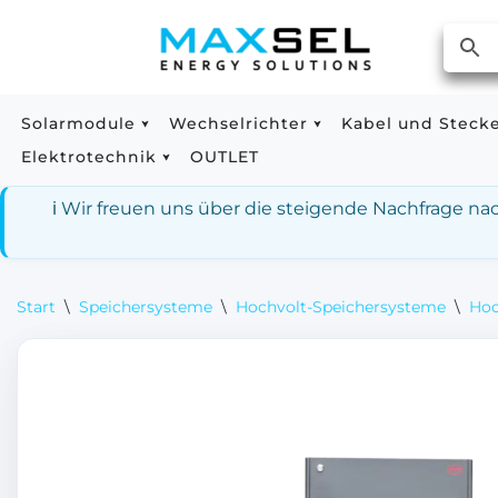
Zum
Inhalt
springen
Solarmodule
Wechselrichter
Kabel und Steck
Elektrotechnik
OUTLET
ℹ️ Wir freuen uns über die steigende Nachfrage n
Start
\
Speichersysteme
\
Hochvolt-Speichersysteme
\
Hoc