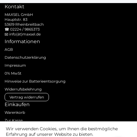
Kontakt
MAXSEL GmbH
Hauptstr. 83
53619 Rheinbreitbach
☎
02224 / 9865373
📧
info(ät)maxsel.de
Informationen
AGB
Datenschutzerklärung
Impressum
0% MwSt
Hinweise zur Batterieentsorgung
Widerrufsbelehrung
Vertrag widerrufen
Einkaufen
Warenkorb
Zur Kasse
Zahlungsarten
Wir verwenden Cookies, um Ihnen die bestmögliche
Erfahrung auf unserer Website zu bieten.
Versandarten & -kosten