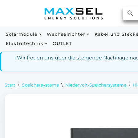
Zum
Inhalt
springen
Solarmodule
Wechselrichter
Kabel und Steck
Elektrotechnik
OUTLET
ℹ️ Wir freuen uns über die steigende Nachfrage n
Start
\
Speichersysteme
\
Niedervolt-Speichersysteme
\
Ni