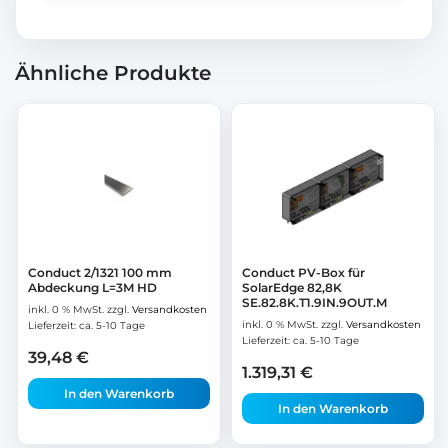
Ähnliche Produkte
Conduct 2/1321 100 mm
Conduct PV-Box für
Abdeckung L=3M HD
SolarEdge 82,8K
SE.82.8K.T1.9IN.9OUT.M
inkl. 0 % MwSt.
zzgl.
Versandkosten
inkl. 0 % MwSt.
zzgl.
Versandkosten
Lieferzeit:
ca. 5-10 Tage
Lieferzeit:
ca. 5-10 Tage
39,48
€
1.319,31
€
In den Warenkorb
In den Warenkorb