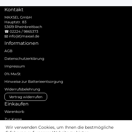
Kontakt
MAXSEL GmbH
Hauptstr. 83
53619 Rheinbreitbach
☎
02224 / 9865373
📧
info(ät)maxsel.de
Informationen
AGB
Datenschutzerklärung
Impressum
0% MwSt
Hinweise zur Batterieentsorgung
Widerrufsbelehrung
Vertrag widerrufen
Einkaufen
Warenkorb
Zur Kasse
Zahlungsarten
Wir verwenden Cookies, um Ihnen die bestmögliche