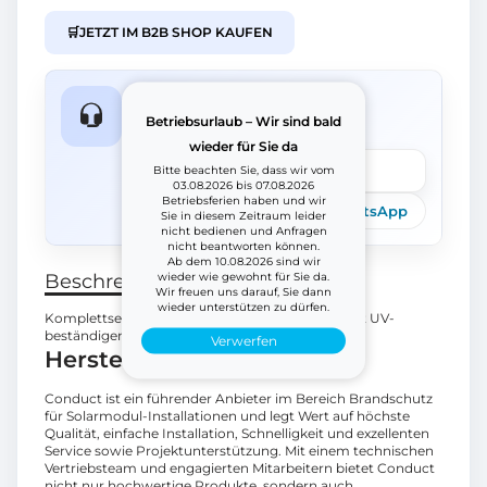
🛒
JETZT IM B2B SHOP KAUFEN
Fragen zum Produkt?
Betriebsurlaub – Wir sind bald
Wir helfen schnell weiter.
wieder für Sie da
Frage stellen
Bitte beachten Sie, dass wir vom
03.08.2026 bis 07.08.2026
Betriebsferien haben und wir
Telefon
E-Mail
WhatsApp
Sie in diesem Zeitraum leider
nicht bedienen und Anfragen
nicht beantworten können.
Ab dem 10.08.2026 sind wir
wieder wie gewohnt für Sie da.
Beschreibung
Wir freuen uns darauf, Sie dann
wieder unterstützen zu dürfen.
Komplettset klickbarer Kabelgitter 65 × 60 EZ mit UV-
beständigen Dachstützen. Gesamtlänge: 12 m.
Verwerfen
Herstellerinformationen
Conduct ist ein führender Anbieter im Bereich Brandschutz
für Solarmodul-Installationen und legt Wert auf höchste
Qualität, einfache Installation, Schnelligkeit und exzellenten
Service sowie Projektunterstützung. Mit einem technischen
Vertriebsteam und engagierten Mitarbeitern bietet Conduct
nicht nur hochwertige Produkte, sondern auch