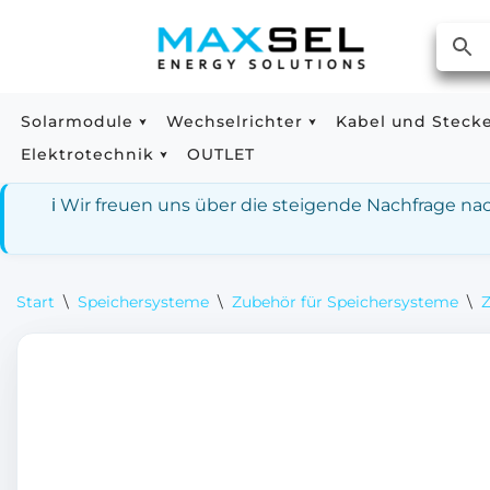
Zum
Inhalt
springen
Solarmodule
Wechselrichter
Kabel und Steck
Elektrotechnik
OUTLET
ℹ️ Wir freuen uns über die steigende Nachfrage n
Start
\
Speichersysteme
\
Zubehör für Speichersysteme
\
Z