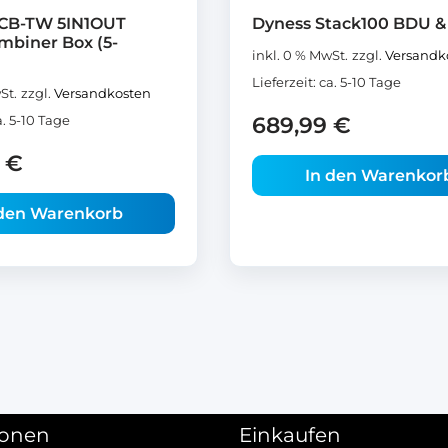
CB-TW 5IN1OUT
Dyness Stack100 BDU &
mbiner Box (5-
inkl. 0 % MwSt.
zzgl.
Versandk
Lieferzeit:
ca. 5-10 Tage
St.
zzgl.
Versandkosten
689,99
€
a. 5-10 Tage
0
€
In den Warenkor
 den Warenkorb
ionen
Einkaufen