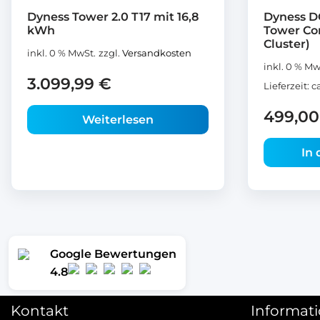
Dyness Tower 2.0 T17 mit 16,8
Dyness D
kWh
Tower Co
Cluster)
inkl. 0 % MwSt.
zzgl.
Versandkosten
inkl. 0 % Mw
3.099,99
€
Lieferzeit:
c
499,0
Weiterlesen
In
Google Bewertungen
4.8
Kontakt
Informat