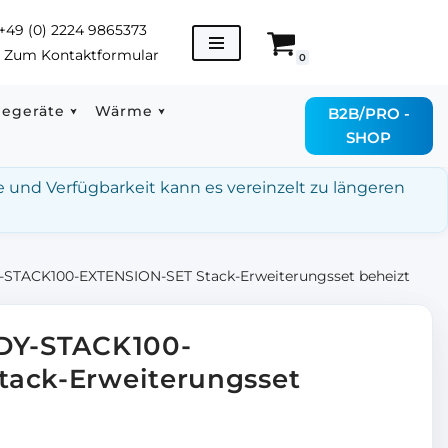
+49 (0) 2224 9865373
→
Zum Kontaktformular
0
degeräte
Wärme
B2B/PRO -
SHOP
e und Verfügbarkeit kann es vereinzelt zu längeren
-STACK100-EXTENSION-SET Stack-Erweiterungsset beheizt
 DY-STACK100-
tack-Erweiterungsset