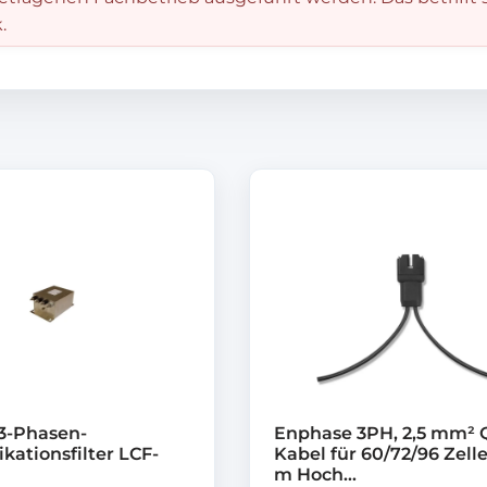
.
3-Phasen-
Enphase 3PH, 2,5 mm² 
ationsfilter LCF-
Kabel für 60/72/96 Zelle
m Hoch...