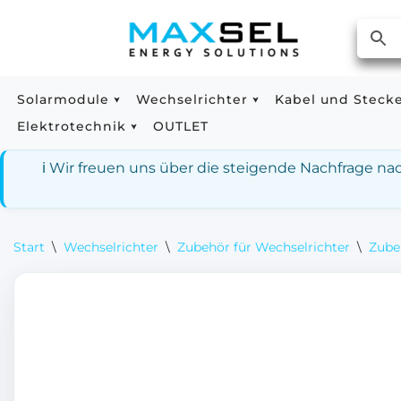
Zum
Inhalt
springen
Solarmodule
Wechselrichter
Kabel und Steck
Elektrotechnik
OUTLET
ℹ️ Wir freuen uns über die steigende Nachfrage n
Start
\
Wechselrichter
\
Zubehör für Wechselrichter
\
Zube