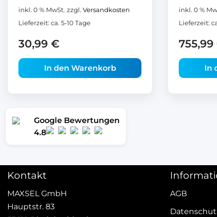
inkl. 0 % MwSt.
zzgl.
Versandkosten
inkl. 0 % Mw
Lieferzeit:
ca. 5-10 Tage
Lieferzeit:
c
30,99
€
755,99
In den Warenkorb
In
Google Bewertungen
4.8
Kontakt
Informat
MAXSEL GmbH
AGB
Hauptstr. 83
Datenschut