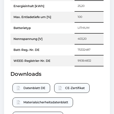
Energieinhalt [kWh]
25,20
Max. Entladetiefe um [%]
100
Batterietyp
LITHIUM
Nennspannung [V]
403,20
Batt-Reg.-Nr. DE
75332487
WEEE-Registrier-Nr. DE
99364832
Downloads
Datenblatt DE
CE-Zertifikat
Materialsicherheitsdatenblatt