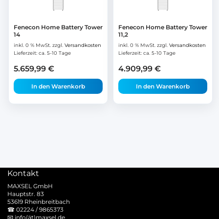
Fenecon Home Battery Tower
Fenecon Home Battery Tower
14
11,2
inkl. 0 % MwSt.
zzgl.
Versandkosten
inkl. 0 % MwSt.
zzgl.
Versandkosten
Lieferzeit:
ca. 5-10 Tage
Lieferzeit:
ca. 5-10 Tage
5.659,99
€
4.909,99
€
In den Warenkorb
In den Warenkorb
Kontakt
MAXSEL GmbH
Hauptstr. 83
53619 Rheinbreitbach
☎
02224 / 9865373
📧
info(ät)maxsel.de