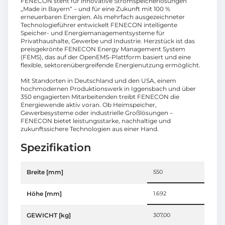
FENECON steht für innovative Stromspeicherlösungen
„Made in Bayern“ – und für eine Zukunft mit 100 %
erneuerbaren Energien. Als mehrfach ausgezeichneter
Technologieführer entwickelt FENECON intelligente
Speicher- und Energiemanagementsysteme für
Privathaushalte, Gewerbe und Industrie. Herzstück ist das
preisgekrönte FENECON Energy Management System
(FEMS), das auf der OpenEMS-Plattform basiert und eine
flexible, sektorenübergreifende Energienutzung ermöglicht.
Mit Standorten in Deutschland und den USA, einem
hochmodernen Produktionswerk in Iggensbach und über
350 engagierten Mitarbeitenden treibt FENECON die
Energiewende aktiv voran. Ob Heimspeicher,
Gewerbesysteme oder industrielle Großlösungen –
FENECON bietet leistungsstarke, nachhaltige und
zukunftssichere Technologien aus einer Hand.
Spezifikation
Breite [mm]
550
Höhe [mm]
1.692
GEWICHT [kg]
307,00