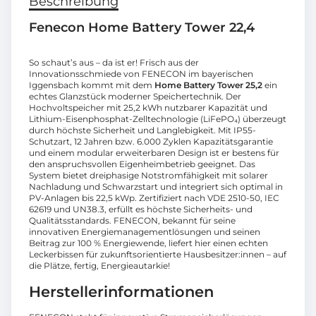
Beschreibung
Fenecon Home Battery Tower 22,4
So schaut’s aus – da ist er! Frisch aus der
Innovationsschmiede von FENECON im bayerischen
Iggensbach kommt mit dem
Home Battery Tower 25,2
ein
echtes Glanzstück moderner Speichertechnik. Der
Hochvoltspeicher mit 25,2 kWh nutzbarer Kapazität und
Lithium-Eisenphosphat-Zelltechnologie (LiFePO₄) überzeugt
durch höchste Sicherheit und Langlebigkeit. Mit IP55-
Schutzart, 12 Jahren bzw. 6.000 Zyklen Kapazitätsgarantie
und einem modular erweiterbaren Design ist er bestens für
den anspruchsvollen Eigenheimbetrieb geeignet. Das
System bietet dreiphasige Notstromfähigkeit mit solarer
Nachladung und Schwarzstart und integriert sich optimal in
PV-Anlagen bis 22,5 kWp. Zertifiziert nach VDE 2510-50, IEC
62619 und UN38.3, erfüllt es höchste Sicherheits- und
Qualitätsstandards. FENECON, bekannt für seine
innovativen Energiemanagementlösungen und seinen
Beitrag zur 100 % Energiewende, liefert hier einen echten
Leckerbissen für zukunftsorientierte Hausbesitzer:innen – auf
die Plätze, fertig, Energieautarkie!
Herstellerinformationen