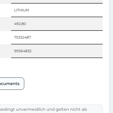
LITHIUM
492,80
75332487
99364832
ocuments
edingt unvermeidlich und gelten nicht als