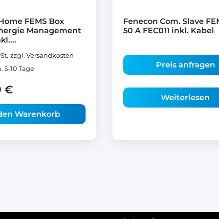
 Home FEMS Box
Fenecon Com. Slave FE
nergie Management
50 A FEC011 inkl. Kabel
l....
St.
zzgl.
Versandkosten
Preis anfragen
a. 5-10 Tage
9
€
Weiterlesen
 den Warenkorb