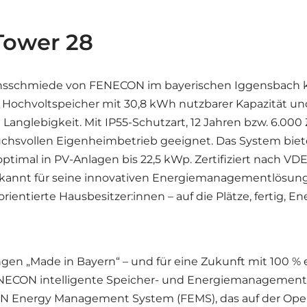
Tower 28
ovationsschmiede von FENECON im bayerischen Iggensba
 Hochvoltspeicher mit 30,8 kWh nutzbarer Kapazität u
Langlebigkeit. Mit IP55-Schutzart, 12 Jahren bzw. 6.00
uchsvollen Eigenheimbetrieb geeignet. Das System biete
timal in PV-Anlagen bis 22,5 kWp. Zertifiziert nach VDE 
ekannt für seine innovativen Energiemanagementlösung
rientierte Hausbesitzer:innen – auf die Plätze, fertig, En
en „Made in Bayern“ – und für eine Zukunft mit 100 % 
ENECON intelligente Speicher- und Energiemanagement
ON Energy Management System (FEMS), das auf der OpenE