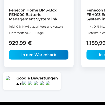
Fenecon Home BMS-Box
Fenecon
FEH000 Batterie
FEH013 E
Management System inkl....
System ink
inkl. 0 % MwSt.
zzgl.
Versandkosten
inkl. 0 % Mw
Lieferzeit:
ca. 5-10 Tage
Lieferzeit:
c
929,99
€
1.189,9
In den Warenkorb
In
Google Bewertungen
4.8