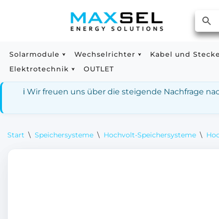
Zum
Inhalt
springen
Solarmodule
Wechselrichter
Kabel und Steck
Elektrotechnik
OUTLET
ℹ️ Wir freuen uns über die steigende Nachfrage n
Start
\
Speichersysteme
\
Hochvolt-Speichersysteme
\
Hoc