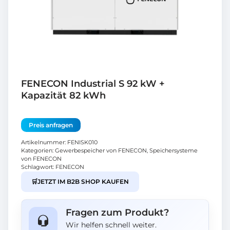
FENECON Industrial S 92 kW +
Kapazität 82 kWh
Preis anfragen
Artikelnummer:
FENISK010
Kategorien:
Gewerbespeicher von FENECON
,
Speichersysteme
von FENECON
Schlagwort:
FENECON
🛒
JETZT IM B2B SHOP KAUFEN
Fragen zum Produkt?
Wir helfen schnell weiter.