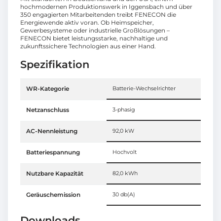
hochmodernen Produktionswerk in Iggensbach und über
350 engagierten Mitarbeitenden treibt FENECON die
Energiewende aktiv voran. Ob Heimspeicher,
Gewerbesysteme oder industrielle Großlösungen –
FENECON bietet leistungsstarke, nachhaltige und
zukunftssichere Technologien aus einer Hand.
Spezifikation
WR-Kategorie
Batterie-Wechselrichter
Netzanschluss
3-phasig
AC-Nennleistung
92,0 kW
Batteriespannung
Hochvolt
Nutzbare Kapazität
82,0 kWh
Geräuschemission
30 db(A)
Downloads