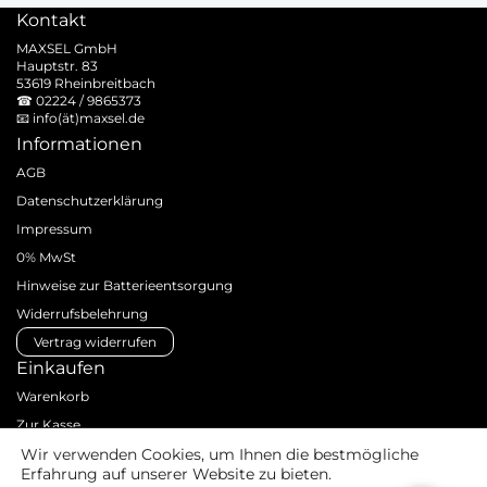
Kontakt
MAXSEL GmbH
Hauptstr. 83
53619 Rheinbreitbach
☎
02224 / 9865373
📧
info(ät)maxsel.de
Informationen
AGB
Datenschutzerklärung
Impressum
0% MwSt
Hinweise zur Batterieentsorgung
Widerrufsbelehrung
Vertrag widerrufen
Einkaufen
Warenkorb
Zur Kasse
Zahlungsarten
Wir verwenden Cookies, um Ihnen die bestmögliche
Erfahrung auf unserer Website zu bieten.
Versandarten & -kosten