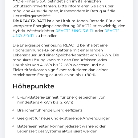
***Die Fimer S.p.A. befindet sich im italienischen
Schutzschirmverfahren. Bitte informieren Sie sich über
mögliche Auswirkungen, insbesondere in Bezug auf die
Herstellergarantie***
Die REACT2-BATT
ist eine Lithium-Ionen-Batterie. Für eine
komplette Energiespeicherlösung REACT2 ist es wichtig, den
Hybrid-Wechselrichter
REACT2-UNO-3.6-TL
oder
REACT2-
UNO-5.0-TL
zu bestellen.
Die Energiespeicherlösung REACT 2 beinhaltet eine
Hochspannungs-Li-ion-Batterie mit einer langen
Lebensdauer und einer Speicherkapazität von 12 kWh. Die
modulare Lösung kann mit den Bedürfnissen jedes
Haushalts von 4 kWh bis 12 kWh wachsen und die
Elektrizitätskosten signifikant reduzieren dank einer
erreichbaren Energieautarkie von bis zu 90 %.
Höhepunkte
Li-ion-Batterie-Einheit für Energiespeicher (von
mindestens 4 kWh bis 12 kWh)
Branchenführende Energieeffizienz
Geeignet für neue und existierende Anwendungen
Batterieeinheiten können jederzeit während der
Lebenszeit des Systems aktualisiert werden