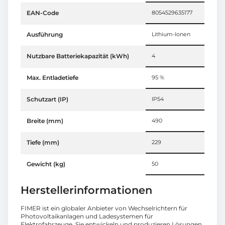
EAN-Code
8054529635177
Ausführung
Lithium-Ionen
Nutzbare Batteriekapazität (kWh)
4
Max. Entladetiefe
95 %
Schutzart (IP)
IP54
Breite (mm)
490
Tiefe (mm)
229
Gewicht (kg)
50
Herstellerinformationen
FIMER ist ein globaler Anbieter von Wechselrichtern für
Photovoltaikanlagen und Ladesystemen für
Elektrofahrzeuge. Sie entwickeln und produzieren Lösungen