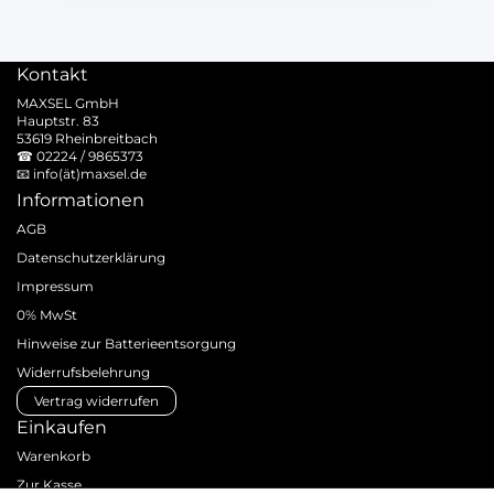
Kontakt
MAXSEL GmbH
Hauptstr. 83
53619 Rheinbreitbach
☎
02224 / 9865373
📧
info(ät)maxsel.de
Informationen
AGB
Datenschutzerklärung
Impressum
0% MwSt
Hinweise zur Batterieentsorgung
Widerrufsbelehrung
Vertrag widerrufen
Einkaufen
Warenkorb
Zur Kasse