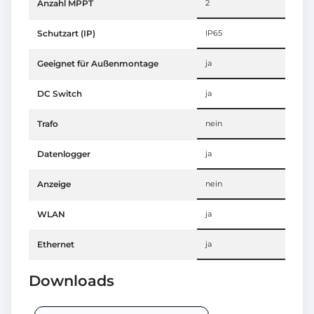
Anzahl MPPT
2
Schutzart (IP)
IP65
Geeignet für Außenmontage
ja
DC Switch
ja
Trafo
nein
Datenlogger
ja
Anzeige
nein
WLAN
ja
Ethernet
ja
Downloads