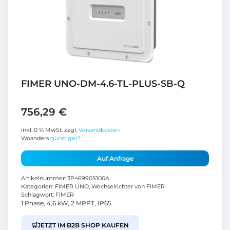
FIMER UNO-DM-4.6-TL-PLUS-SB-Q
756,29
€
inkl. 0 % MwSt.
zzgl.
Versandkosten
Woanders
günstiger?
Auf Anfrage
Artikelnummer:
3P46990S100A
Kategorien:
FIMER UNO
,
Wechselrichter von FIMER
Schlagwort:
FIMER
1 Phase, 4,6 kW, 2 MPPT, IP65
🛒
JETZT IM B2B SHOP KAUFEN