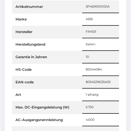
Artikelnummer
3P46990S100A
Marke
ABB
Hersteller
FIMER
Herstellungsland
Italien
Garantie in Jahren
10
HS-Code
85044084
EAN-code
8054529635405
Art
1-phasig
Max. DC-Eingangsleistung (W)
5.750
AC-Ausgangsnennleistung
4.600