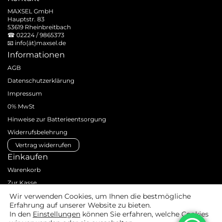
MAXSEL GmbH
Hauptstr. 83
53619 Rheinbreitbach
☎
02224 / 9865373
📧
info(ät)maxsel.de
Informationen
AGB
Datenschutzerklärung
Impressum
0% MwSt
Hinweise zur Batterieentsorgung
Widerrufsbelehrung
Vertrag widerrufen
Einkaufen
Warenkorb
Zur Kasse
Zahlungsarten
Wir verwenden Cookies, um Ihnen die bestmögliche
Erfahrung auf unserer Website zu bieten.
Versandarten & -kosten
In den
Einstellungen
können Sie erfahren, welche Cookies
Produktanfrage