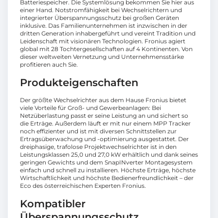
Batteriespeicher. Die Systemlösung bekommen Sie hier aus
einer Hand. Notstromfähigkeit bei Wechselrichtern und
integrierter Überspannungsschutz bei großen Geräten
inklusive. Das Familienunternehmen ist inzwischen in der
dritten Generation inhabergeführt und vereint Tradition und
Leidenschaft mit visionären Technologien. Fronius agiert
global mit 28 Tochtergesellschaften auf 4 Kontinenten. Von
dieser weltweiten Vernetzung und Unternehmensstärke
profitieren auch Sie.
Produkteigenschaften
Der größte Wechselrichter aus dem Hause Fronius bietet
viele Vorteile für Groß- und Gewerbeanlagen: Bei
Netzüberlastung passt er seine Leistung an und sichert so
die Erträge. Außerdem läuft er mit nur einem MPP Tracker
noch effizienter und ist mit diversen Schnittstellen zur
Ertragsüberwachung und -optimierung ausgestattet. Der
dreiphasige, trafolose Projektwechselrichter ist in den
Leistungsklassen 25,0 und 27,0 kW erhältlich und dank seines
geringen Gewichts und dem SnapINverter Montagesystem
einfach und schnell zu installieren. Höchste Erträge, höchste
Wirtschaftlichkeit und höchste Bedienerfreundlichkeit – der
Eco des österreichischen Experten Fronius.
Kompatibler
Überspannungsschutz