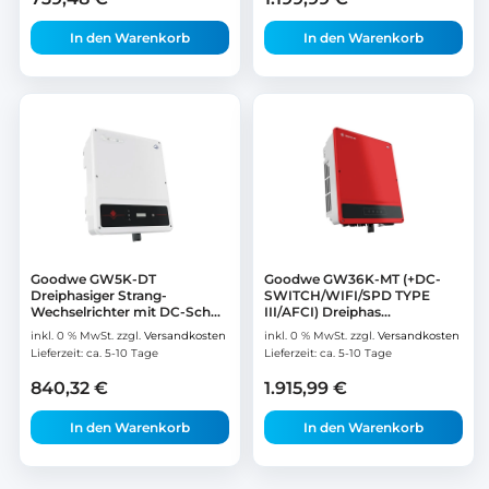
In den Warenkorb
In den Warenkorb
Goodwe GW5K-DT
Goodwe GW36K-MT (+DC-
Dreiphasiger Strang-
SWITCH/WIFI/SPD TYPE
Wechselrichter mit DC-Sch...
III/AFCI) Dreiphas...
inkl. 0 % MwSt.
zzgl.
Versandkosten
inkl. 0 % MwSt.
zzgl.
Versandkosten
Lieferzeit:
ca. 5-10 Tage
Lieferzeit:
ca. 5-10 Tage
840,32
€
1.915,99
€
In den Warenkorb
In den Warenkorb