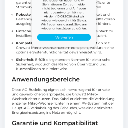
Betriebsferien haben und wir
garantiert minimale Energieverluste und eine effiziente
Sie in diesem Zeitraum leider
Stromübertragung, selbst über längere Distanzen.
nicht bedienen und Anfragen
nicht beantworten können.
Robuste Bauweise:
Das Kabel ist auf Langlebigkeit und
Ab dem 10.08.2026 sind wir
Beständigkeit gegenüber verschiedenen Umweltfaktoren
wieder wie gewohnt für Sie da.
ausgelegt, was die Lebensdauer der Installation fördert.
Wir freuen uns darauf, Sie dann
wieder unterstützen zu dürfen.
Einfache Installation:
Das Kabel ist flexibel und einfach zu
installieren, was die Installationszeit vor Ort reduziert.
Verwerfen
Kompatibilität:
Speziell für die nahtlose Integration mit
Growatt Mikro-Wechselrichtern konzipiert, wodurch eine
optimale Systemfunktionalität gewährleistet wird.
Sicherheit:
Erfüllt die geltenden Normen für elektrische
Sicherheit, wodurch das Risiko von Überhitzung und
Kurzschlüssen minimiert wird.
Anwendungsbereiche
Diese AC-Busleitung eignet sich hervorragend für private
und gewerbliche Solarprojekte, die Growatt Mikro-
Wechselrichter nutzen. Das Kabel erleichtert die Verbindung
einzelner Mikro-Wechselrichter in einem PV-System mit der
Haupt-AC-Verkabelung des Gebäudes, was eine optimierte
Energieeinspeisung ins Netz ermöglicht.
Garantie und Kompatibilität