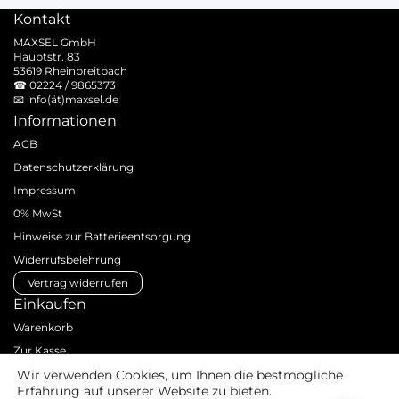
Kontakt
MAXSEL GmbH
Hauptstr. 83
53619 Rheinbreitbach
☎
02224 / 9865373
📧
info(ät)maxsel.de
Informationen
AGB
Datenschutzerklärung
Impressum
0% MwSt
Hinweise zur Batterieentsorgung
Widerrufsbelehrung
Vertrag widerrufen
Einkaufen
Warenkorb
Zur Kasse
Zahlungsarten
Wir verwenden Cookies, um Ihnen die bestmögliche
Erfahrung auf unserer Website zu bieten.
Versandarten & -kosten