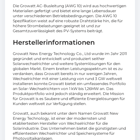
Die Growatt AC-Busleitung (AWG 10) wird aus hochwertigen
Materialien gefertigt und bietet eine lange Lebensdauer
unter verschiedenen Betriebsbedingungen. Die AWG 10
Spezifikation weist auf eine robuste Drahtstärke hin, die für
höhere Strombelastungen geeignet ist und zur
Gesamtzuverlässigkeit des PV-Systems beiträgt.
Herstellerinformationen
Growatt New Energy Technology Co., Ltd wurde im Jahr 2011
gegründet und entwickelt und produziert seither
Solarwechselrichter und weitere Systemlösungen für den
globalen Markt. Einem breiten Leistungsspektrum ist es zu
verdanken, dass Growatt bereits in nur wenigen Jahren,
Wechselrichter mit einer Leistung von rund 3 GW weltweit
installieren konnte.Growatt bietet ein umfassendes Portfolio
an Solar-Wechselrichtern von 1 kW bis 1,26MW an. Das
Produktportfolio wird jedoch ständig erweitert. Die Mission
für Growatt is es Saubere und effiziente Energielösungen für
Kunden weltweit zur Verfügung stellen.
Growatt, auch bekannt unter dem Namen Growatt New
Energy Technology, ist einer der modernsten und
etabliertesten Hersteller von Wechselrichter für die
Solarindustrie. Das Unternehmen bietet die günstigsten und
effizientesten Wechselrichter und Speichersysteme für
Photovoltaikanlagen.