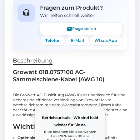
Fragen zum Produkt?
Wir helfen schnell weiter.
Frage stellen
Telefon
E-Mail
WhatsApp
Beschreibung
Growatt 018.0757100 AC-
Sammelschiene-Kabel (AWG 10)
Die Growatt AC-Busleitung (AWG 10) ist unerlässlich für eine
sichere und effiziente Verbindung von Growatt Mikro-
Wechselrichtern mit dem Wechselstromnetz. Dieses Kabel
der Stärke AWG 10 (American Wire Gauge) gewährleistet eine
zuverlässige Leitung des erzeugten Wechselstroms.
Betriebsurlaub – Wir sind bald
wieder für Sie da
Wichtigste Vorteile
Bitte beachten Sie, dass wir vom
03.08.2026 bis 07.08.2026
Optimale Leitfähigkeit:
Der AWG 10 Drahtquerschnitt