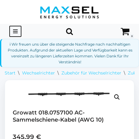
Zum
Inhalt
springen
0
ℹ️ Wir freuen uns über die steigende Nachfrage nach nachhaltigen
Produkten. Aufgrund der aktuellen Lage und Verfügbarkeit kann es
vereinzelt zu längeren Lieferzeiten kommen. Vielen Dank für Ihr
Verständnis!
Start
\
Wechselrichter
\
Zubehör für Wechselrichter
\
Zube
Growatt 018.0757100 AC-
Sammelschiene-Kabel (AWG 10)
345,99
€