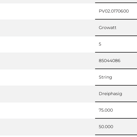
PV02.0170600
Growatt
5
85044086
String
Dreiphasig
75.000
50.000