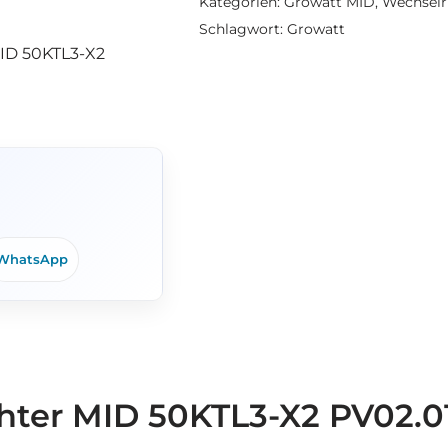
Kategorien:
Growatt MID
,
Wechselr
Schlagwort:
Growatt
MID 50KTL3-X2
WhatsApp
hter MID 50KTL3-X2 PV02.