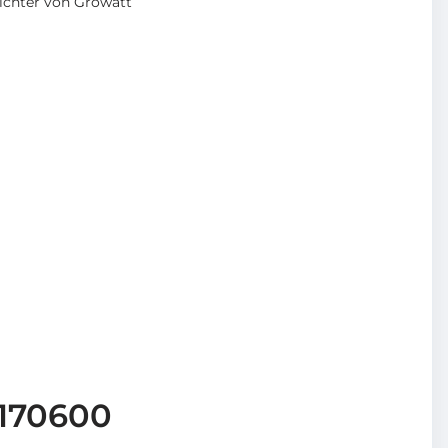
ichter von Growatt
0170600