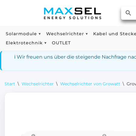
Zum
Inhalt
springen
Solarmodule
Wechselrichter
Kabel und Steck
Elektrotechnik
OUTLET
ℹ️ Wir freuen uns über die steigende Nachfrage n
Start
\
Wechselrichter
\
Wechselrichter von Growatt
\
Gro