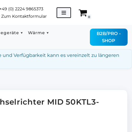
+49 (0) 2224 9865373
→
Zum Kontaktformular
0
degeräte
Wärme
B2B/PRO -
SHOP
e und Verfügbarkeit kann es vereinzelt zu längeren
selrichter MID 50KTL3-