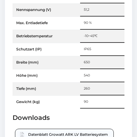
Nennspannung (V)
51,2
Max. Entladetiefe
90 %
Betriebstemperatur
-10~45℃
Schutzart (IP)
IP65
Breite (mm)
650
Höhe (mm)
540
Tiefe (mm)
260
Gewicht (kg)
90
Downloads
Datenblatt Growatt ARK LV Batteriesystem