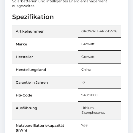
Solarbatterien und intelligentes Energiemanagement
ausgeweitet.
Spezifikation
Artikelnummer
GROWATT-ARK-LV-7.6
Marke
Growatt
Hersteller
Growatt
Herstellungsland
China
Garantie in Jahren
10
HS-Code
94032080
Ausführung
Lithium-
Eisenphosphat
Nutzbare Batteriekapazität
7,68
(kWh)