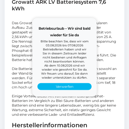
Growatt ARK LV Batteriesystem 7,6
kWh
Das Growatt ARK-Batteriesystem hat einen modularen
Aufbau. Zusätzliche Batterien können übereinander
Betriebsurlaub – Wir sind bald
gestapelt werden. Die ARK-2.5L-A1 hat eine Kapazität von
wieder für Sie da
2,56 kWh und einen maximalen (Ent-)Ladestrom von 25 A.
Die Nennspannung beträgt 51,2 V und die Betriebsspannung
Bitte beachten Sie, dass wir vom
03.08.2026 bis 07.08.2026
liegt zwischen 47,2 V und 56,8 V. Die Lithium-Eisen-
Betriebsferien haben und wir
Phosphat-Batterie (LFP) ist frei von Kobalt, was
Sie in diesem Zeitraum leider
beispielsweise zu einer kostengünstigeren Batterie führt. Die
nicht bedienen und Anfragen
Batterie hat eine Lebensdauer von über 6.000 Zyklen.
nicht beantworten können.
Ab dem 10.08.2026 sind wir
Die Batterie hat eine Schutzart von IP65 und kann sowohl an
wieder wie gewohnt für Sie da.
der Wand befestigt als auch auf dem Boden aufgestellt
Wir freuen uns darauf, Sie dann
wieder unterstützen zu dürfen.
werden. Für die Aufstellung auf dem Boden ist ein separater
Sockel erforderlich. Die Batterie ist 65 cm breit, 26 cm tief, 18
Verwerfen
cm hoch und wiegt 30 kg.
Einige Vorteile dieser Art von Lithium-Eisenphosphat-
Batterien im Vergleich zu Blei-Säure-Batterien und anderen
Batterien sind eine längere Lebensdauer, wenig bis gar keine
Wartung, extreme Sicherheit, ein relativ geringes Gewicht
und eine verbesserte Lade- und Entladeeffizienz.
Herstellerinformationen