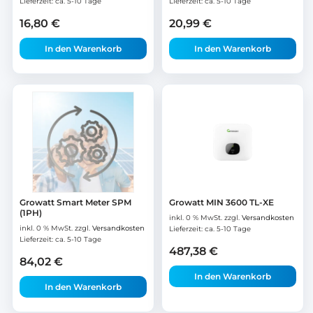
Lieferzeit:
ca. 5-10 Tage
Lieferzeit:
ca. 5-10 Tage
16,80
€
20,99
€
In den Warenkorb
In den Warenkorb
Growatt Smart Meter SPM
Growatt MIN 3600 TL-XE
(1PH)
inkl. 0 % MwSt.
zzgl.
Versandkosten
inkl. 0 % MwSt.
zzgl.
Versandkosten
Lieferzeit:
ca. 5-10 Tage
Lieferzeit:
ca. 5-10 Tage
487,38
€
84,02
€
In den Warenkorb
In den Warenkorb