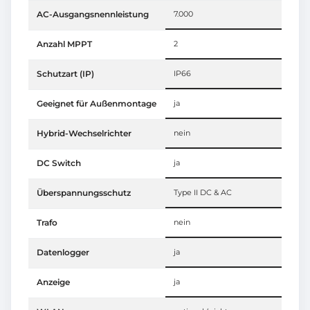
AC-Ausgangsnennleistung
7.000
Anzahl MPPT
2
Schutzart (IP)
IP66
Geeignet für Außenmontage
ja
Hybrid-Wechselrichter
nein
DC Switch
ja
Überspannungsschutz
Type II DC & AC
Trafo
nein
Datenlogger
ja
Anzeige
ja