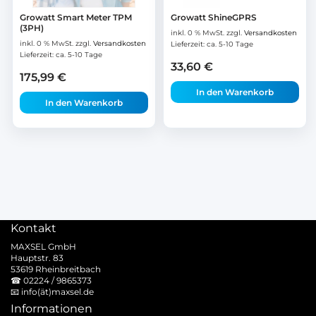
Growatt Smart Meter TPM
Growatt ShineGPRS
(3PH)
inkl. 0 % MwSt.
zzgl.
Versandkosten
inkl. 0 % MwSt.
zzgl.
Versandkosten
Lieferzeit:
ca. 5-10 Tage
Lieferzeit:
ca. 5-10 Tage
33,60
€
175,99
€
In den Warenkorb
In den Warenkorb
Kontakt
MAXSEL GmbH
Hauptstr. 83
53619 Rheinbreitbach
☎
02224 / 9865373
📧
info(ät)maxsel.de
Informationen