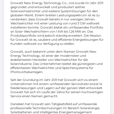
Growatt New Energy Technology Co., Ltd wurde im Jahr 2011
gegründet und entwickelt und produziert seither
Solarwechselrichter und weitere Systemlösungen für den
globalen Markt. Einem breiten Leistungsspektrum ist es zu
verdanken, dass Growatt bereits in nur wenigen Jahren,
Wechselrichter mit einer Leistung von rund 3 GW weltweit
installieren konnte. Growatt bietet ein umfassendes Portfolio
an Solar-Wechselrichtern von 1 kW bis 1,26 MW an. Das
Produktportfolio wird jedoch ständig erweitert. Die Mission
für Growatt ist es, saubere und effiziente Energielösungen für
Kunden weltweit zur Verfügung zu stellen.
Growatt, auch bekannt unter dem Namen Growatt New
Energy Technology, ist einer der modernsten und
etabliertesten Hersteller von Wechselrichter für die
Solarindustrie. Das Unternehmen bietet die günstigsten und
effizientesten Wechselrichter und Speichersysteme für
Photovoltaikanlagen.
Seit der Gründung im Jahr 2011 hat Growatt sich zu einem
Unternehmen mit einem umfassenden Servicenetz sowie 14
Niederlassungen und Lagern auf der ganzen Welt entwickelt.
Growatt hat sich im Laufe der Jahre für seinen hochwertigen
Service einen Namen gemacht.
Daneben hat Growatt sein Tätigkeitsfeld auf umfassende
professionelle Technikschulungen im Bereich Solarenergie,
Solarbatterien und intelligentes Energiemanagement