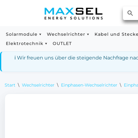
Zum
Inhalt
springen
Solarmodule
Wechselrichter
Kabel und Steck
Elektrotechnik
OUTLET
ℹ️ Wir freuen uns über die steigende Nachfrage n
Start
\
Wechselrichter
\
Einphasen-Wechselrichter
\
Einpha