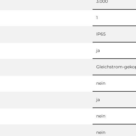
3.000
1
IP65
ja
Gleichstrom-geko
nein
ja
nein
nein