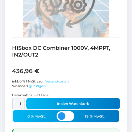
HISbox DC Combiner 1000V, 4MPPT,
IN2/OUT2
436,96
€
inkl. 0 % MwSt.
zzgl.
Versandkosten
Woanders
günstiger?
Lieferzeit:
ca. 5-10 Tage
In den Warenkorb
0 % MwSt.
19 % MwSt.