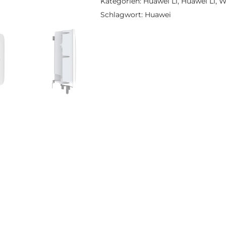
Kategorien:
Huawei L1
,
Huawei L1
,
W
Schlagwort:
Huawei