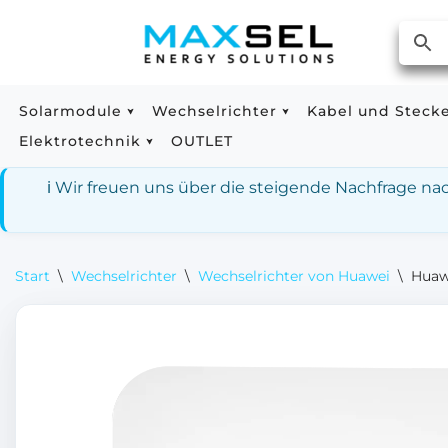
Zum
Inhalt
springen
Solarmodule
Wechselrichter
Kabel und Steck
Elektrotechnik
OUTLET
ℹ️ Wir freuen uns über die steigende Nachfrage n
Start
\
Wechselrichter
\
Wechselrichter von Huawei
\
Huaw