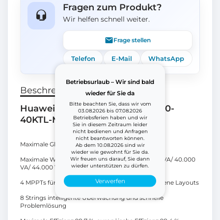
Fragen zum Produkt?
Wir helfen schnell weiter.
Frage stellen
Telefon
E-Mail
WhatsApp
Betriebsurlaub – Wir sind bald
Beschreibung
wieder für Sie da
Bitte beachten Sie, dass wir vom
Huawei Wechselrichter SUN2000-
03.08.2026 bis 07.08.2026
Betriebsferien haben und wir
40KTL-M3
Sie in diesem Zeitraum leider
nicht bedienen und Anfragen
nicht beantworten können.
Maximale Gleichstrom-Spannung: 1.100 V
Ab dem 10.08.2026 sind wir
wieder wie gewohnt für Sie da.
Wir freuen uns darauf, Sie dann
Maximale Wechselstrom-Scheinleistung: 33.000 VA/ 40.000
wieder unterstützen zu dürfen.
VA/ 44.000 VA
Verwerfen
4 MPPTs für versatile Anpassungen an verschiedene Layouts
8 Strings intelligente Überwachung und schnelle
Problemlösung