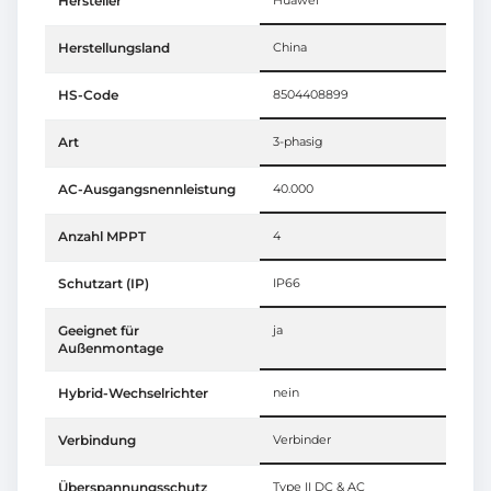
Hersteller
Huawei
Herstellungsland
China
HS-Code
8504408899
Art
3-phasig
AC-Ausgangsnennleistung
40.000
Anzahl MPPT
4
Schutzart (IP)
IP66
Geeignet für
ja
Außenmontage
Hybrid-Wechselrichter
nein
Verbindung
Verbinder
Überspannungsschutz
Type II DC & AC