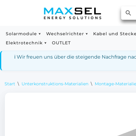
Zum
Inhalt
springen
Solarmodule
Wechselrichter
Kabel und Steck
Elektrotechnik
OUTLET
ℹ️ Wir freuen uns über die steigende Nachfrage n
Start
\
Unterkonstruktions-Materialien
\
Montage-Materialie