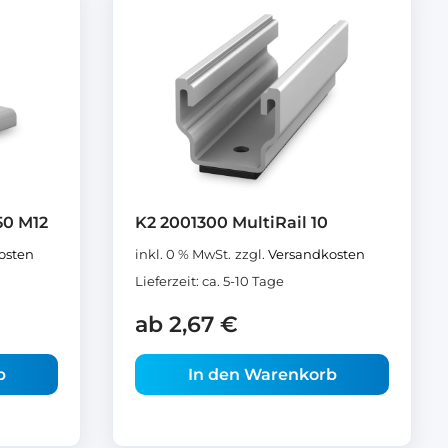
50 M12
K2 2001300 MultiRail 10
osten
inkl. 0 % MwSt.
zzgl.
Versandkosten
Lieferzeit:
ca. 5-10 Tage
ab
2,67
€
b
In den Warenkorb