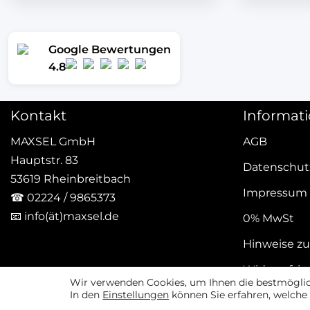
Google Bewertungen
4.8
Kontakt
Informat
MAXSEL GmbH
AGB
Hauptstr. 83
Datenschut
53619 Rheinbreitbach
Impressum
☎
02224 / 9865373
📧
info(ät)maxsel.de
0% MwSt
Hinweise zu
Widerrufsb
Wir verwenden Cookies, um Ihnen die bestmöglich
In den
Einstellungen
können Sie erfahren, welche 
Vertrag w