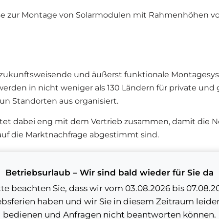
ase zur Montage von Solarmodulen mit Rahmenhöhen vo
04 zukunftsweisende und äußerst funktionale Montagesys
en in nicht weniger als 130 Ländern für private und 
n Standorten aus organisiert.
tet dabei eng mit dem Vertrieb zusammen, damit die N
uf die Marktnachfrage abgestimmt sind.
. Neue Technologien folgen immer schneller aufeinander.
agieren, um Solarmodule in nahezu jeder Situation m
Betriebsurlaub – Wir sind bald wieder für Sie da
tte beachten Sie, dass wir vom 03.08.2026 bis 07.08.2
elangen Erfahrung des Unternehmens, den persönliche
ebsferien haben und wir Sie in diesem Zeitraum leider
 Märkte. Einen besonders wichtigen Beitrag zum Erfolg 
bedienen und Anfragen nicht beantworten können.
l Kreativität die weltweite Entwicklung im Bereich ern