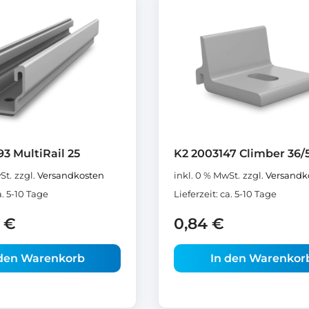
3 MultiRail 25
K2 2003147 Climber 36/
St.
zzgl.
Versandkosten
inkl. 0 % MwSt.
zzgl.
Versandk
a. 5-10 Tage
Lieferzeit:
ca. 5-10 Tage
5
€
0,84
€
 den Warenkorb
In den Warenkor