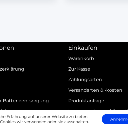
ionen
Einkaufen
Warenkorb
zerklärung
Zur Kasse
Zahlungsarten
Versandarten & -kosten
r Batterieentsorgung
Produktanfrage
elehrung
Innergemeinschaftliche L
e Erfahrung auf unserer Website zu bieten.
Annehm
Cookies wir verwenden oder sie ausschalten.
iderrufen