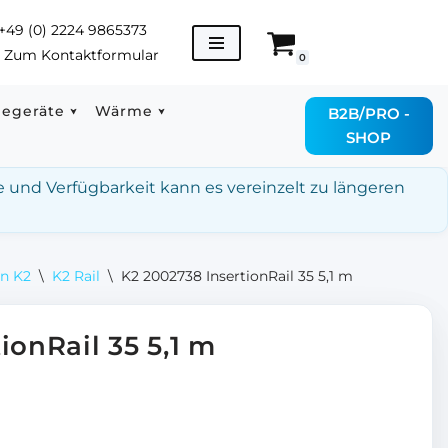
+49 (0) 2224 9865373
→
Zum Kontaktformular
0
degeräte
Wärme
B2B/PRO -
SHOP
e und Verfügbarkeit kann es vereinzelt zu längeren
on K2
\
K2 Rail
\
K2 2002738 InsertionRail 35 5,1 m
ionRail 35 5,1 m