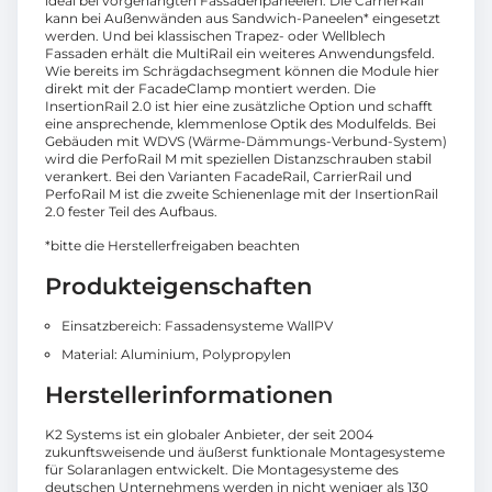
ideal bei vorgehängten Fassadenpaneelen. Die CarrierRail
kann bei Außenwänden aus Sandwich-Paneelen* eingesetzt
werden. Und bei klassischen Trapez- oder Wellblech
Fassaden erhält die MultiRail ein weiteres Anwendungsfeld.
Wie bereits im Schrägdachsegment können die Module hier
direkt mit der FacadeClamp montiert werden. Die
InsertionRail 2.0 ist hier eine zusätzliche Option und schafft
eine ansprechende, klemmenlose Optik des Modulfelds. Bei
Gebäuden mit WDVS (Wärme-Dämmungs-Verbund-System)
wird die PerfoRail M mit speziellen Distanzschrauben stabil
verankert. Bei den Varianten FacadeRail, CarrierRail und
PerfoRail M ist die zweite Schienenlage mit der InsertionRail
2.0 fester Teil des Aufbaus.
*bitte die Herstellerfreigaben beachten
Produkteigenschaften
Einsatzbereich: Fassadensysteme WallPV
Material: Aluminium, Polypropylen
Herstellerinformationen
K2 Systems ist ein globaler Anbieter, der seit 2004
zukunftsweisende und äußerst funktionale Montagesysteme
für Solaranlagen entwickelt. Die Montagesysteme des
deutschen Unternehmens werden in nicht weniger als 130