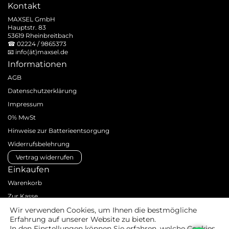
Kontakt
MAXSEL GmbH
Hauptstr. 83
53619 Rheinbreitbach
☎
02224 / 9865373
📧
info(ät)maxsel.de
Informationen
AGB
Datenschutzerklärung
Impressum
0% MwSt
Hinweise zur Batterieentsorgung
Widerrufsbelehrung
Vertrag widerrufen
Einkaufen
Warenkorb
Zur Kasse
Zahlungsarten
Wir verwenden Cookies, um Ihnen die bestmögliche
Erfahrung auf unserer Website zu bieten.
Versandarten & -kosten
In den
Einstellungen
können Sie erfahren, welche Cookies