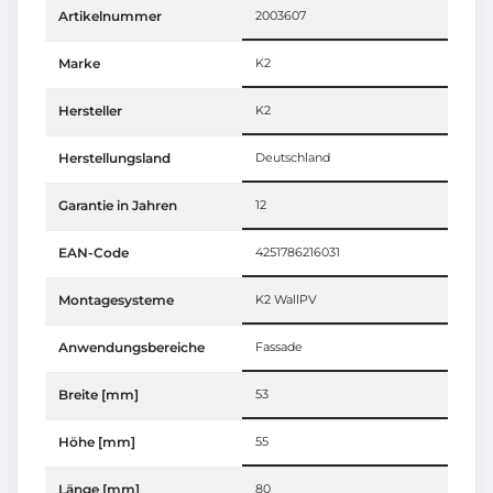
Artikelnummer
2003607
Marke
K2
Hersteller
K2
Herstellungsland
Deutschland
Garantie in Jahren
12
EAN-Code
4251786216031
Montagesysteme
K2 WallPV
Anwendungsbereiche
Fassade
Breite [mm]
53
Höhe [mm]
55
Länge [mm]
80