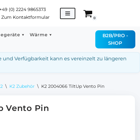
+49 (0) 2224 9865373
→
Zum Kontaktformular
0
degeräte
Wärme
B2B/PRO -
SHOP
e und Verfügbarkeit kann es vereinzelt zu längeren
K2
\
K2 Zubehör
\
K2 2004066 TiltUp Vento Pin
p Vento Pin