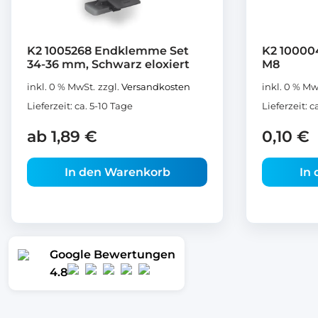
K2 1005268 Endklemme Set
K2 10000
34-36 mm, Schwarz eloxiert
M8
inkl. 0 % MwSt.
zzgl.
Versandkosten
inkl. 0 % Mw
Lieferzeit:
ca. 5-10 Tage
Lieferzeit:
c
ab
1,89
€
0,10
€
In den Warenkorb
In
Google Bewertungen
4.8