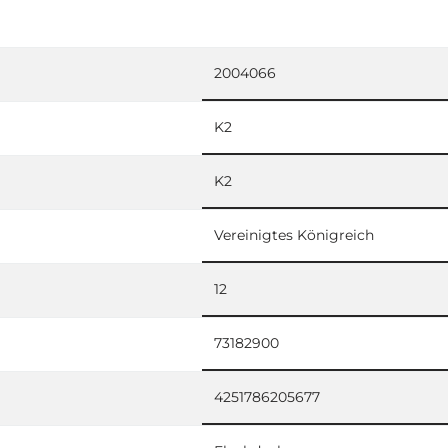
2004066
K2
K2
Vereinigtes Königreich
12
73182900
4251786205677