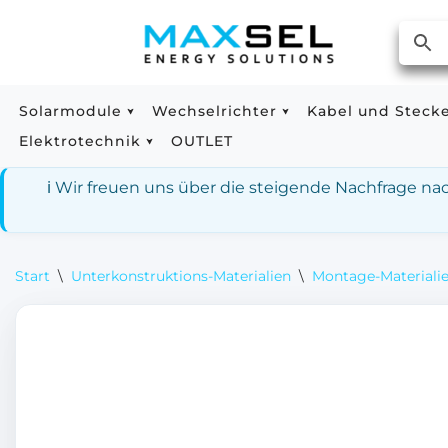
Zum
Inhalt
springen
Solarmodule
Wechselrichter
Kabel und Steck
Elektrotechnik
OUTLET
ℹ️ Wir freuen uns über die steigende Nachfrage n
Start
\
Unterkonstruktions-Materialien
\
Montage-Materialie