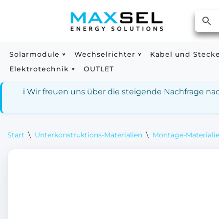
Zum
Inhalt
springen
Solarmodule
Wechselrichter
Kabel und Steck
Elektrotechnik
OUTLET
ℹ️ Wir freuen uns über die steigende Nachfrage n
Start
\
Unterkonstruktions-Materialien
\
Montage-Materialie