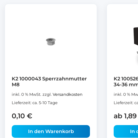
K2 1000043 Sperrzahnmutter
K2 10052
M8
34-36 mm
inkl. 0 % MwSt.
zzgl.
Versandkosten
inkl. 0 % Mw
Lieferzeit:
ca. 5-10 Tage
Lieferzeit:
c
0,10
€
ab
1,8
In den Warenkorb
In