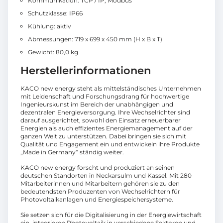
Kommunikation: TCP / IP, Modbus
Schutzklasse: IP66
Kühlung: aktiv
Abmessungen: 719 x 699 x 450 mm (H x B x T)
Gewicht: 80,0 kg
Herstellerinformationen
KACO new energy steht als mittelständisches Unternehmen
mit Leidenschaft und Forschungsdrang für hochwertige
Ingenieurskunst im Bereich der unabhängigen und
dezentralen Energieversorgung. Ihre Wechselrichter sind
darauf ausgerichtet, sowohl den Einsatz erneuerbarer
Energien als auch effizientes Energiemanagement auf der
ganzen Welt zu unterstützen. Dabei bringen sie sich mit
Qualität und Engagement ein und entwickeln ihre Produkte
„Made in Germany“ ständig weiter.
KACO new energy forscht und produziert an seinen
deutschen Standorten in Neckarsulm und Kassel. Mit 280
Mitarbeiterinnen und Mitarbeitern gehören sie zu den
bedeutendsten Produzenten von Wechselrichtern für
Photovoltaikanlagen und Energiespeichersysteme.
Sie setzen sich für die Digitalisierung in der Energiewirtschaft
ein, integrieren Photovoltaik in verschiedene Sektoren und