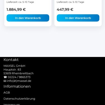
Lieferzeit:
ca. 5-10 Tage
Lieferzeit:
ca. 5-10 Tage
1.884,99
€
447,99
€
In den Warenkorb
In den Warenkorb
Kontakt
MAXSEL GmbH
Hauptstr. 83
53619 Rheinbreitbach
☎
02224 / 9865373
📧
info(ät)maxsel.de
Informationen
AGB
Datenschutzerklärung
Impressum