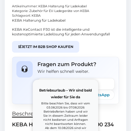
Artikelnummer:
KEBA Halterung für Ladekabel
Kategorie:
Zubehör für EV-Ladegeräte von KEBA
Schlagwort:
KEBA
KEBA Halterung für Ladekabel
KEBA KeContact P30 ist die intelligente und
kostenoptimierte Ladelösung für jeden Anwendungsfall
🛒
JETZT IM B2B SHOP KAUFEN
Fragen zum Produkt?
Wir helfen schnell weiter.
Frage stellen
Betriebsurlaub – Wir sind bald
Telefon
E-Mail
WhatsApp
wieder für Sie da
Bitte beachten Sie, dass wir vom
03.08.2026 bis 07.08.2026
Betriebsferien haben und wir
Beschreibung
Sie in diesem Zeitraum leider
nicht bedienen und Anfragen
KEBA Halterung für Ladekabel 90 234
nicht beantworten können.
Ab dem 10.08.2026 sind wir