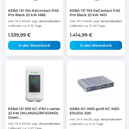
KEBA 131 744 KeContact P40
KEBA 131 743 KeContact P40
Pro Black 22 kW M&E
Pro Black 22 kW MID
inkl. 19 % MwSt.
zzgl.
Versandkosten
inkl. 19 % MwSt.
zzgl.
Versandkosten
Lieferzeit:
ca. 5-10 Tage
Lieferzeit:
ca. 15-30 Tage
1.539,99
€
1.414,99
€
In den Warenkorb
In den Warenkorb
KEBA 121 950 KC-P30 x-series
KEBA KC-M20 groß KC-M20-
22 kW (WLAN/4G/RFID/MID)
E0LE02-200
Green ...
inkl. 19 % MwSt.
zzgl.
Versandkosten
inkl. 19 % MwSt.
zzgl.
Versandkosten
Lieferzeit:
ca. 5-10 Tage
Lieferzeit:
ca. 5-10 Tage