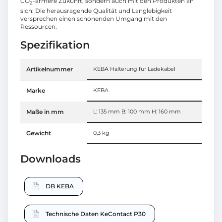
CO
-ärmere Zukunft, sondern auch mit den Produkten an
2
sich: Die herausragende Qualität und Langlebigkeit
versprechen einen schonenden Umgang mit den
Ressourcen.
Spezifikation
Artikelnummer
KEBA Halterung für Ladekabel
Marke
KEBA
Maße in mm
L: 135 mm B: 100 mm H: 160 mm
Gewicht
0,3 kg
Downloads
DB KEBA
Technische Daten KeContact P30