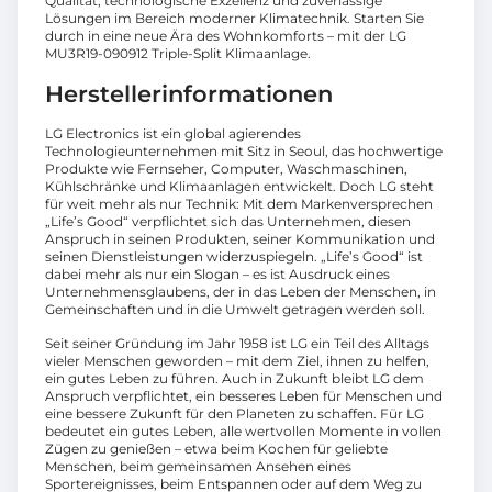
Qualität, technologische Exzellenz und zuverlässige
Lösungen im Bereich moderner Klimatechnik. Starten Sie
durch in eine neue Ära des Wohnkomforts – mit der LG
MU3R19-090912 Triple-Split Klimaanlage.
Herstellerinformationen
LG Electronics ist ein global agierendes
Technologieunternehmen mit Sitz in Seoul, das hochwertige
Produkte wie Fernseher, Computer, Waschmaschinen,
Kühlschränke und Klimaanlagen entwickelt. Doch LG steht
für weit mehr als nur Technik: Mit dem Markenversprechen
„Life’s Good“ verpflichtet sich das Unternehmen, diesen
Anspruch in seinen Produkten, seiner Kommunikation und
seinen Dienstleistungen widerzuspiegeln. „Life’s Good“ ist
dabei mehr als nur ein Slogan – es ist Ausdruck eines
Unternehmensglaubens, der in das Leben der Menschen, in
Gemeinschaften und in die Umwelt getragen werden soll.
Seit seiner Gründung im Jahr 1958 ist LG ein Teil des Alltags
vieler Menschen geworden – mit dem Ziel, ihnen zu helfen,
ein gutes Leben zu führen. Auch in Zukunft bleibt LG dem
Anspruch verpflichtet, ein besseres Leben für Menschen und
eine bessere Zukunft für den Planeten zu schaffen. Für LG
bedeutet ein gutes Leben, alle wertvollen Momente in vollen
Zügen zu genießen – etwa beim Kochen für geliebte
Menschen, beim gemeinsamen Ansehen eines
Sportereignisses, beim Entspannen oder auf dem Weg zu