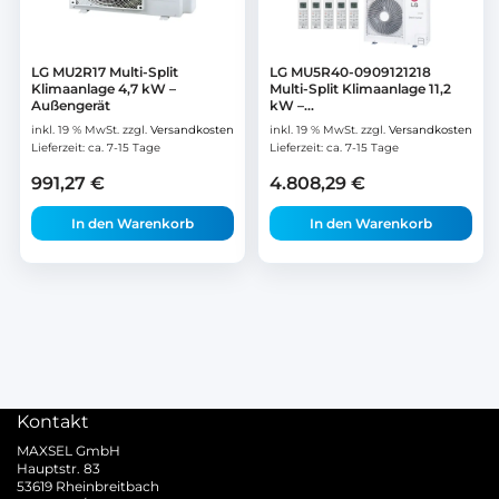
LG MU2R17 Multi-Split
LG MU5R40-0909121218
Klimaanlage 4,7 kW –
Multi-Split Klimaanlage 11,2
Außengerät
kW –...
inkl. 19 % MwSt.
zzgl.
Versandkosten
inkl. 19 % MwSt.
zzgl.
Versandkosten
Lieferzeit:
ca. 7-15 Tage
Lieferzeit:
ca. 7-15 Tage
991,27
€
4.808,29
€
In den Warenkorb
In den Warenkorb
Kontakt
MAXSEL GmbH
Hauptstr. 83
53619 Rheinbreitbach