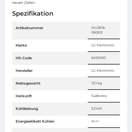
neuen Zielen.
Spezifikation
Artikelnummer
MU3R19-
090912
Marke
LG Electronics
HS-Code
84151090
Hersteller
LG Electronics
Nettogewicht
72,1 kg
Herkunft
Südkorea
Kühlleistung
5,3 kW
Energieetikett Kühlen
A+++