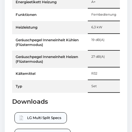
Energieetikett Heizung
A+
Funktionen
Fernbedienung
Heizleistung
6,3 kW
Geräuschpegel Inneneinheit Kühlen
19 dB(A)
(Flüstermodus)
Geräuschpegel Inneneinheit Heizen
27 dB(A)
(Flüstermodus)
Kältemittel
R32
Typ
Set
Downloads
LG Multi Split Specs