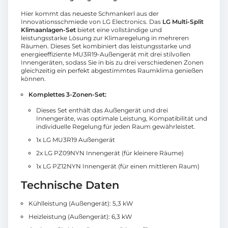
Hier kommt das neueste Schmankerl aus der
Innovationsschmiede von LG Electronics. Das
LG Multi-Split
Klimaanlagen-Set
bietet eine vollständige und
leistungsstarke Lösung zur Klimaregelung in mehreren
Räumen. Dieses Set kombiniert das leistungsstarke und
energieeffiziente MU3R19-Außengerät mit drei stilvollen
Innengeräten, sodass Sie in bis zu drei verschiedenen Zonen
gleichzeitig ein perfekt abgestimmtes Raumklima genießen
können.
Komplettes 3-Zonen-Set:
Dieses Set enthält das Außengerät und drei
Innengeräte, was optimale Leistung, Kompatibilität und
individuelle Regelung für jeden Raum gewährleistet.
1x LG MU3R19 Außengerät
2x LG PZ09NYN Innengerät (für kleinere Räume)
1x LG PZ12NYN Innengerät (für einen mittleren Raum)
Technische Daten
Kühlleistung (Außengerät): 5,3 kW
Heizleistung (Außengerät): 6,3 kW