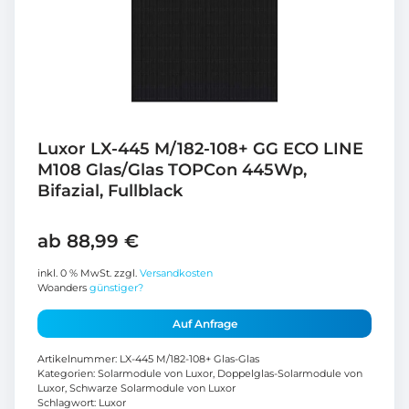
Luxor LX-445 M/182-108+ GG ECO LINE
M108 Glas/Glas TOPCon 445Wp,
Bifazial, Fullblack
ab
88,99
€
inkl. 0 % MwSt.
zzgl.
Versandkosten
Woanders
günstiger?
Auf Anfrage
Artikelnummer:
LX-445 M/182-108+ Glas-Glas
Kategorien:
Solarmodule von Luxor
,
Doppelglas-Solarmodule von
Luxor
,
Schwarze Solarmodule von Luxor
Schlagwort:
Luxor