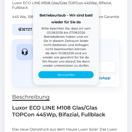
Luxor ECO LINE M108 Glas/Glas TOPCon 445Wp, Bifazial,
Fullblack
Betriebsurlaub – Wir sind bald
445 Wp, 108 Zellen, 22,58 % Wirkungsgrad, 30 Jahre Garantie
wieder für Sie da
Bitte beachten Sie, dass wir vom
🛒
JETZT IM B2B SHOP KAUFEN
03.08.2026 bis 07.08.2026
Betriebsferien haben und wir
Sie in diesem Zeitraum leider
nicht bedienen und Anfragen
Fragen zum Produkt?
nicht beantworten können.
Ab dem 10.08.2026 sind wir
Wir helfen schnell weiter.
wieder wie gewohnt für Sie da.
Wir freuen uns darauf, Sie dann
wieder unterstützen zu dürfen.
Frage stellen
Verwerfen
Telefon
E-Mail
WhatsApp
Beschreibung
Luxor ECO LINE M108 Glas/Glas
TOPCon 445Wp, Bifazial, Fullblack
Das neue Glanzstück aus dem Hause Luxor Solar: Das Luxor