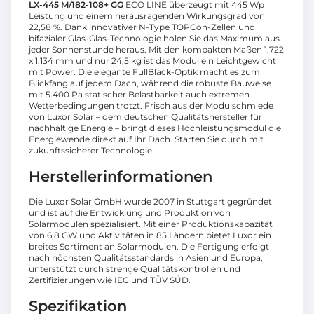
LX-445 M/182-108+ GG
ECO LINE überzeugt mit 445 Wp
Leistung und einem herausragenden Wirkungsgrad von
22,58 %. Dank innovativer N-Type TOPCon-Zellen und
bifazialer Glas-Glas-Technologie holen Sie das Maximum aus
jeder Sonnenstunde heraus. Mit den kompakten Maßen 1.722
x 1.134 mm und nur 24,5 kg ist das Modul ein Leichtgewicht
mit Power. Die elegante FullBlack-Optik macht es zum
Blickfang auf jedem Dach, während die robuste Bauweise
mit 5.400 Pa statischer Belastbarkeit auch extremen
Wetterbedingungen trotzt. Frisch aus der Modulschmiede
von Luxor Solar – dem deutschen Qualitätshersteller für
nachhaltige Energie – bringt dieses Hochleistungsmodul die
Energiewende direkt auf Ihr Dach. Starten Sie durch mit
zukunftssicherer Technologie!
Herstellerinformationen
Die Luxor Solar GmbH wurde 2007 in Stuttgart gegründet
und ist auf die Entwicklung und Produktion von
Solarmodulen spezialisiert. Mit einer Produktionskapazität
von 6,8 GW und Aktivitäten in 85 Ländern bietet Luxor ein
breites Sortiment an Solarmodulen. Die Fertigung erfolgt
nach höchsten Qualitätsstandards in Asien und Europa,
unterstützt durch strenge Qualitätskontrollen und
Zertifizierungen wie IEC und TÜV SÜD.
Spezifikation