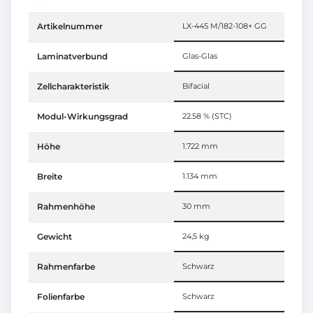
Artikelnummer
LX-445 M/182-108+ GG
Laminatverbund
Glas-Glas
Zellcharakteristik
Bifacial
Modul-Wirkungsgrad
22.58 % (STC)
Höhe
1.722 mm
Breite
1.134 mm
Rahmenhöhe
30 mm
Gewicht
24,5 kg
Rahmenfarbe
Schwarz
Folienfarbe
Schwarz