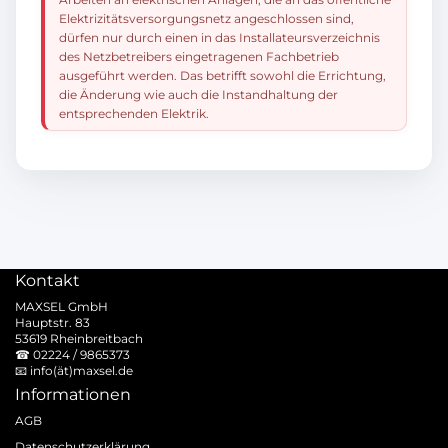
Elektrizitätsversorgungsnetz angeschlossen sind,
dürfen nur durch einen in das Installateursverzeichnis
des Netzbetreibers eingetragenen Fachbetrieb
ausgeführt werden. Das betrifft sowohl die Errichtung,
die Änderung wie auch die Instandhaltung der
entsprechenden Elektrik.
Kontakt
MAXSEL GmbH
Hauptstr. 83
53619 Rheinbreitbach
☎
02224 / 9865373
📧
info(ät)maxsel.de
Informationen
AGB
Datenschutzerklärung