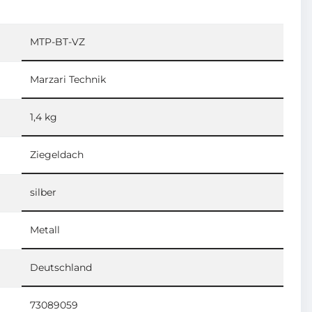
MTP-BT-VZ
Marzari Technik
1,4 kg
Ziegeldach
silber
Metall
Deutschland
73089059