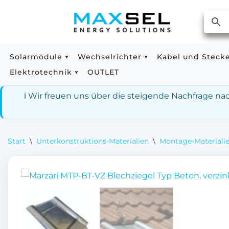
Zum
Inhalt
springen
Solarmodule
Wechselrichter
Kabel und Steck
Elektrotechnik
OUTLET
ℹ️ Wir freuen uns über die steigende Nachfrage n
Start
\
Unterkonstruktions-Materialien
\
Montage-Materialie