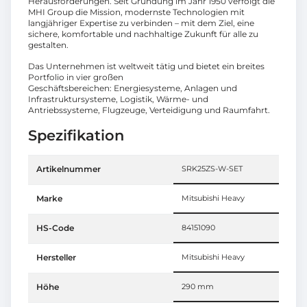
Herausforderungen. Seit Gründung im Jahr 1950 verfolgt die
MHI Group die Mission, modernste Technologien mit
langjähriger Expertise zu verbinden – mit dem Ziel, eine
sichere, komfortable und nachhaltige Zukunft für alle zu
gestalten.
Das Unternehmen ist weltweit tätig und bietet ein breites
Portfolio in vier großen
Geschäftsbereichen: Energiesysteme, Anlagen und
Infrastruktursysteme, Logistik, Wärme- und
Antriebssysteme, Flugzeuge, Verteidigung und Raumfahrt.
Spezifikation
Artikelnummer
SRK25ZS-W-SET
Marke
Mitsubishi Heavy
HS-Code
84151090
Hersteller
Mitsubishi Heavy
Höhe
290 mm