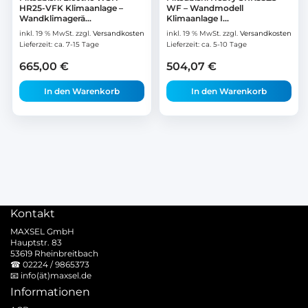
HR25-VFK Klimaanlage –
WF – Wandmodell
Wandklimagerä...
Klimaanlage I...
inkl. 19 % MwSt.
zzgl.
Versandkosten
inkl. 19 % MwSt.
zzgl.
Versandkosten
Lieferzeit:
ca. 7-15 Tage
Lieferzeit:
ca. 5-10 Tage
665,00
€
504,07
€
In den Warenkorb
In den Warenkorb
Kontakt
MAXSEL GmbH
Hauptstr. 83
53619 Rheinbreitbach
☎
02224 / 9865373
📧
info(ät)maxsel.de
Informationen