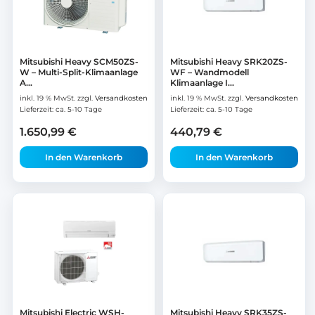
Mitsubishi Heavy SCM50ZS-
Mitsubishi Heavy SRK20ZS-
W – Multi-Split-Klimaanlage
WF – Wandmodell
A...
Klimaanlage I...
inkl. 19 % MwSt.
zzgl.
Versandkosten
inkl. 19 % MwSt.
zzgl.
Versandkosten
Lieferzeit:
ca. 5-10 Tage
Lieferzeit:
ca. 5-10 Tage
1.650,99
€
440,79
€
In den Warenkorb
In den Warenkorb
Mitsubishi Electric WSH-
Mitsubishi Heavy SRK35ZS-