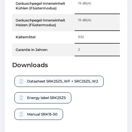
Geräuschpegel Inneneinheit
19 dB(A)
Kühlen (Flüstermodus)
Geräuschpegel Inneneinheit
19 dB(A)
Heizen (Flüstermodus)
Kältemittel
R32
Garantie in Jahren
2
Downloads
Datasheet SRK25ZS_WF + SRC25ZS_W2
Energy label SRK25ZS
Manual SRK15-50