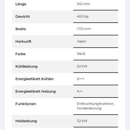
Länge
542 mm
Gewicht
40,5 kg
Breite
1.712 mm
Herkunft
Japan
Farbe
Weiß
Kühlleistung
2,5 kW
Energieetikett Kühlen
A+++
Energieetikett Heizung
A++
Funktionen
Entfeuchtungsfunktion,
Fernbedienung
Heizleistung
3,2 kW