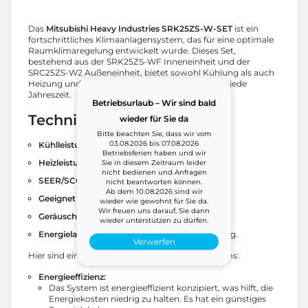
Das
Mitsubishi Heavy Industries SRK25ZS-W-SET
ist ein
fortschrittliches Klimaanlagensystem, das für eine optimale
Raumklimaregelung entwickelt wurde. Dieses Set,
bestehend aus der SRK25ZS-WF Inneneinheit und der
SRC25ZS-W2 Außeneinheit, bietet sowohl Kühlung als auch
Heizung und ist somit eine vielseitige Lösung für jede
Jahreszeit.
Betriebsurlaub – Wir sind bald
Technische Spezifikationen
wieder für Sie da
Bitte beachten Sie, dass wir vom
03.08.2026 bis 07.08.2026
Kühlleistung:
2,5 kW (9.000 BTU)
Betriebsferien haben und wir
Heizleistung:
3,2 kW
Sie in diesem Zeitraum leider
nicht bedienen und Anfragen
SEER/SCOP:
8,5/4,7
nicht beantworten können.
Ab dem 10.08.2026 sind wir
Geeignet für Räume bis zu:
85 m³
wieder wie gewohnt für Sie da.
Wir freuen uns darauf, Sie dann
Geräuschpegel:
ab 19 dB(A)
wieder unterstützen zu dürfen.
Energielabel:
A+++ für Kühlung. A++ für Heizung.
Verwerfen
Hier sind einige wichtige Merkmale dieses Systems:
Energieeffizienz:
Das System ist energieeffizient konzipiert, was hilft, die
Energiekosten niedrig zu halten. Es hat ein günstiges