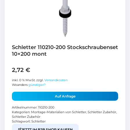
Schletter 110210-200 Stockschraubenset
10×200 mont
2,72
€
inkl. 0 % MwSt.
zzgl.
Versandkosten
Woanders
günstiger?
Auf Anfrage
Artikelnummer:
110210-200
Kategorien:
Montage-Materialien von Schletter
,
Schletter Zubehör
,
Schletter Zubehör
Schlagwort:
Schletter
🛒
JETZT IM B2B SHOP KAUFEN