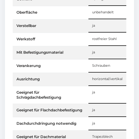
Oberfläche
unbehandelt
Verstellbar
ja
Werkstoff
rostfreier Stahl
Mit Befestigungsmaterial
ja
Verankerung
Schrauben
Ausrichtung
horizontal/vertikal
Geeignet für
ja
Schrägdachbefestigung
Geeignet für Flachdachbefestigung
ja
Dachdurchdringung notwendig
ja
Geeignet für Dachmaterial
Trapezblech