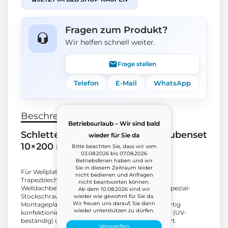
Fragen zum Produkt?
Wir helfen schnell weiter.
Frage stellen
Telefon
E-Mail
WhatsApp
Beschreibung
Betriebsurlaub – Wir sind bald
Schletter 110210-200 Stockschraubenset
wieder für Sie da
10×200 mont
Bitte beachten Sie, dass wir vom
03.08.2026 bis 07.08.2026
Betriebsferien haben und wir
Sie in diesem Zeitraum leider
Für Wellplatten (z.B. aus Faserzement) oder
nicht bedienen und Anfragen
Trapezblechdächer werden sogenannte
nicht beantworten können.
Welldachbefestigungssets, bestehend aus einer Spezial-
Ab dem 10.08.2026 sind wir
Stockschraube mit EPDM-Dichtung und einer
wieder wie gewohnt für Sie da.
Wir freuen uns darauf, Sie dann
Montageplatte verwendet. Stockschraubenset fertig
wieder unterstützen zu dürfen.
konfektioniert mit vulkanisierter EPDM-Dichtung (UV-
beständig) und 3 Flanschmuttern in V4A, montiert.
Verwerfen