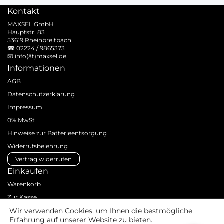
Kontakt
MAXSEL GmbH
Hauptstr. 83
53619 Rheinbreitbach
☎
02224 / 9865373
📧
info(ät)maxsel.de
Informationen
AGB
Datenschutzerklärung
Impressum
0% MwSt
Hinweise zur Batterieentsorgung
Widerrufsbelehrung
Vertrag widerrufen
Einkaufen
Warenkorb
Zur Kasse
Zahlungsarten
Wir verwenden Cookies, um Ihnen die bestmögliche
Erfahrung auf unserer Website zu bieten.
Versandarten & -kosten