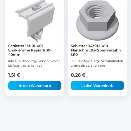
Schletter 131101-001
Schletter 943912-010
Endklemme Rapid16 30-
FlanschmutterSperrverzahn
40mm
M10
inkl. 0 % MwSt.
zzgl.
Versandkosten
inkl. 0 % MwSt.
zzgl.
Versandkosten
Lieferzeit:
ca. 5-10 Tage
Lieferzeit:
ca. 5-10 Tage
1,51
€
0,26
€
In den Warenkorb
In den Warenkorb