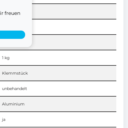
90 mm
ir freuen
46 mm
80 mm
1 kg
Klemmstück
unbehandelt
Aluminium
ja