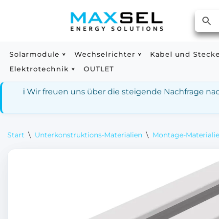
Zum
Inhalt
springen
Solarmodule
Wechselrichter
Kabel und Steck
Elektrotechnik
OUTLET
ℹ️ Wir freuen uns über die steigende Nachfrage n
Start
\
Unterkonstruktions-Materialien
\
Montage-Materialie