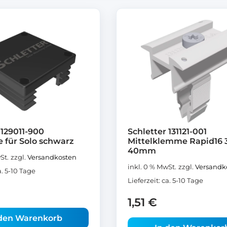
 129011-900
Schletter 131121-001
 für Solo schwarz
Mittelklemme Rapid16 
40mm
St.
zzgl.
Versandkosten
inkl. 0 % MwSt.
zzgl.
Versandk
a. 5-10 Tage
Lieferzeit:
ca. 5-10 Tage
1,51
€
 den Warenkorb