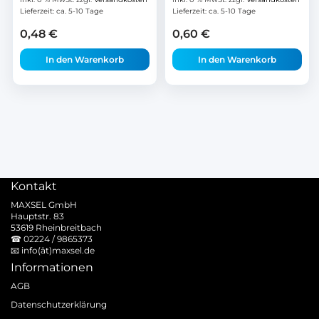
Lieferzeit:
ca. 5-10 Tage
Lieferzeit:
ca. 5-10 Tage
0,48
€
0,60
€
In den Warenkorb
In den Warenkorb
Kontakt
MAXSEL GmbH
Hauptstr. 83
53619 Rheinbreitbach
☎
02224 / 9865373
📧
info(ät)maxsel.de
Informationen
AGB
Datenschutzerklärung