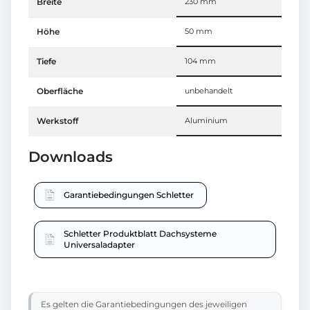
Breite
230 mm
Höhe
50 mm
Tiefe
104 mm
Oberfläche
unbehandelt
Werkstoff
Aluminium
Downloads
Garantiebedingungen Schletter
Schletter Produktblatt Dachsysteme
Universaladapter
Es gelten die Garantiebedingungen des jeweiligen