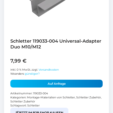
Schletter 119033-004 Universal-Adapter
Duo M10/M12
7,99
€
inkl. 0 % MwSt.
zzgl.
Versandkosten
Woanders
günstiger?
Auf Anfrage
Artikelnummer:
119033-004
Kategorien:
Montage-Materialien von Schletter
,
Schletter Zubehör
,
Schletter Zubehör
Schlagwort:
Schletter
🛒
JETZT IM B2B SHOP KAUFEN