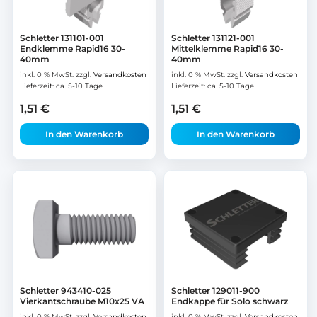
Schletter 131101-001
Schletter 131121-001
Endklemme Rapid16 30-
Mittelklemme Rapid16 30-
40mm
40mm
inkl. 0 % MwSt.
zzgl.
Versandkosten
inkl. 0 % MwSt.
zzgl.
Versandkosten
Lieferzeit:
ca. 5-10 Tage
Lieferzeit:
ca. 5-10 Tage
1,51
€
1,51
€
In den Warenkorb
In den Warenkorb
Schletter 943410-025
Schletter 129011-900
Vierkantschraube M10x25 VA
Endkappe für Solo schwarz
inkl. 0 % MwSt.
zzgl.
Versandkosten
inkl. 0 % MwSt.
zzgl.
Versandkosten